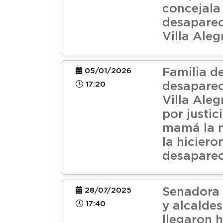
concejala
desaparec
Villa Aleg
Familia d
05/01/2026
17:20
desaparec
Villa Ale
por justic
mamá la 
la hiciero
desaparec
Senadora
28/07/2025
17:40
y alcaldes
llegaron 