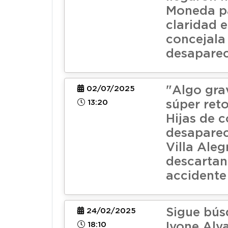
Moneda pa
claridad 
concejala
desapare
"Algo grav
02/07/2025
13:20
súper reto
Hijas de 
desaparec
Villa Aleg
descartan 
accidente
Sigue bús
24/02/2025
18:10
Ivone Alv