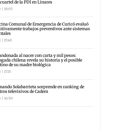
 cuartel de la PDI en Linares
 | 18:05
cina Comunal de Emergencia de Curicó evaluó
itivamente trabajos preventivos ante sistemas
ntales
 | 17:40
ndonada al nacer con carta y mil pesos:
gada chilena revela su historia y el posible
tino de su madre biológica
 | 17:15
nando Solabarrieta sorprende en ranking de
tros televisivos de Cadem
 | 16:50