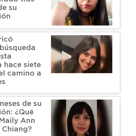
de su
ión
ricó
 búsqueda
ista
a hace siete
el camino a
es
meses de su
ión: ¿Qué
Maily Ann
 Chiang?