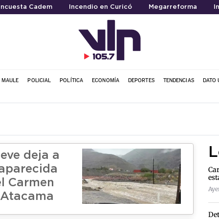
ncuesta Cadem
Incendio en Curicó
Megarreforma
I
L MAULE
POLICIAL
POLÍTICA
ECONOMÍA
DEPORTES
TENDENCIAS
DATO 
L
eve deja a
aparecida
Car
est
el Carmen
Ayer
e Atacama
Det