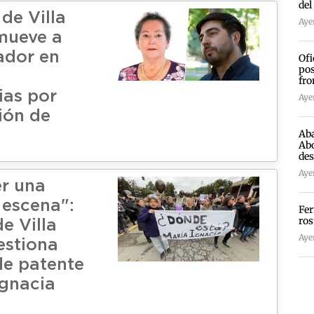
del
de Villa
Ayer
mueve a
ador en
Ofi
pos
fro
ias por
Ayer
ión de
Aba
Abo
des
Ayer
er una
 escena":
Fer
ros
e Villa
Ayer
estiona
de patente
Ignacia