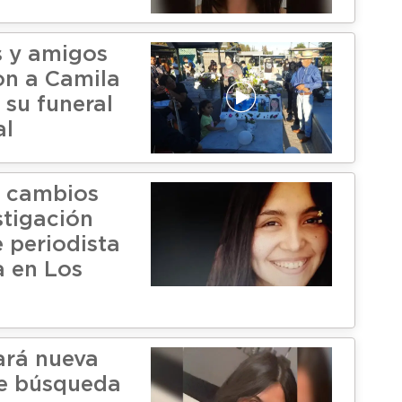
s y amigos
on a Camila
 su funeral
al
 cambios
stigación
e periodista
a en Los
zará nueva
e búsqueda