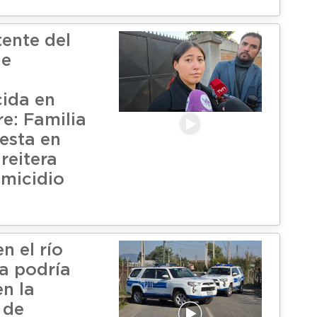
tente del
de
ida en
re: Familia
esta en
reitera
emicidio
n el río
a podría
en la
 de