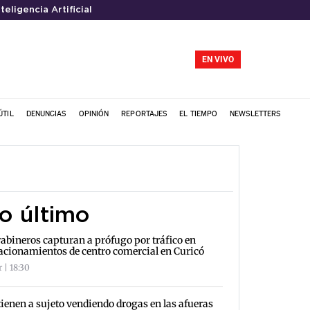
nteligencia Artificial
EN VIVO
ÚTIL
DENUNCIAS
OPINIÓN
REPORTAJES
EL TIEMPO
NEWSLETTERS
o último
abineros capturan a prófugo por tráfico en
acionamientos de centro comercial en Curicó
 | 18:30
ienen a sujeto vendiendo drogas en las afueras