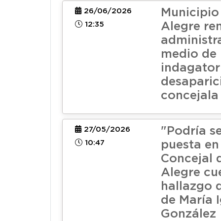
Municipio 
26/06/2026
12:35
Alegre re
administr
medio de
indagator
desaparic
concejala
"Podría s
27/05/2026
10:47
puesta en
Concejal d
Alegre cu
hallazgo 
de María 
González