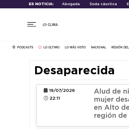
ES NOTICIA:
Abogada
Soda cáustica
E
CLIMA
PODCASTS
LO ÚLTIMO
LO MÁS VISTO
NACIONAL
REGIÓN DE
Desaparecida
Alud de ni
19/07/2026
22:11
mujer des
en Alto d
región d