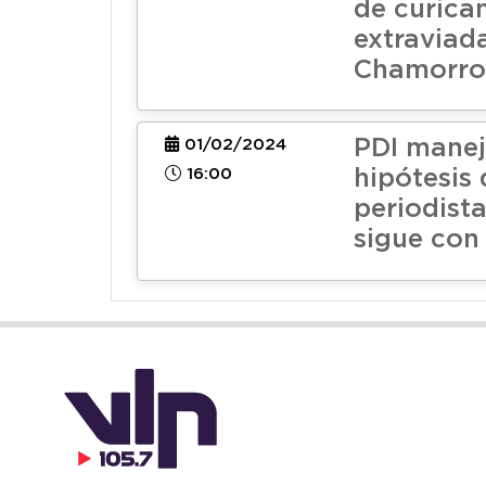
de curica
extraviad
Chamorro
PDI mane
01/02/2024
16:00
hipótesis
periodist
sigue con