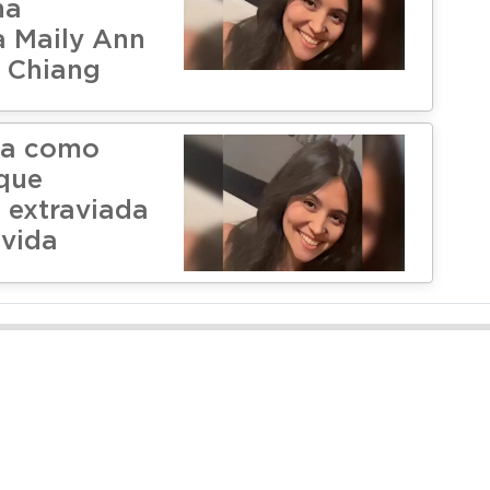
na
a Maily Ann
 Chiang
ja como
 que
a extraviada
 vida