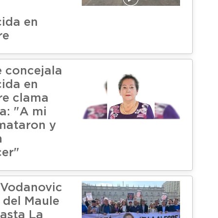
ida en
re
e concejala
ida en
gre clama
ia: "A mi
mataron y
n
er"
 Vodanovic
 del Maule
hasta La