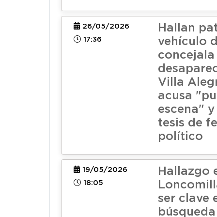
Hallan pa
26/05/2026
17:36
vehículo 
concejala
desaparec
Villa Aleg
acusa "pu
escena" y 
tesis de f
político
Hallazgo e
19/05/2026
18:05
Loncomill
ser clave 
búsqueda