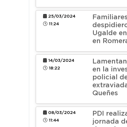
Familiare
25/03/2024
11:24
despidier
Ugalde en
en Romer
Lamentan
14/03/2024
18:22
en la inve
policial d
extraviad
Queñes
PDI reali
08/03/2024
11:44
jornada d