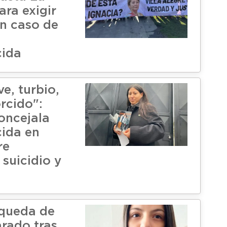
ra exigir
en caso de
cida
e, turbio,
rcido":
concejala
ida en
re
suicidio y
queda de
arado tras