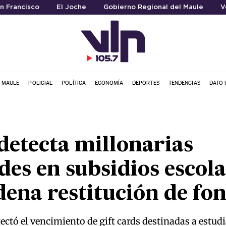
an Francisco
El Joche
Gobierno Regional del Maule
V
L MAULE
POLICIAL
POLÍTICA
ECONOMÍA
DEPORTES
TENDENCIAS
DATO 
detecta millonarias
des en subsidios escola
dena restitución de fo
ectó el vencimiento de gift cards destinadas a estud