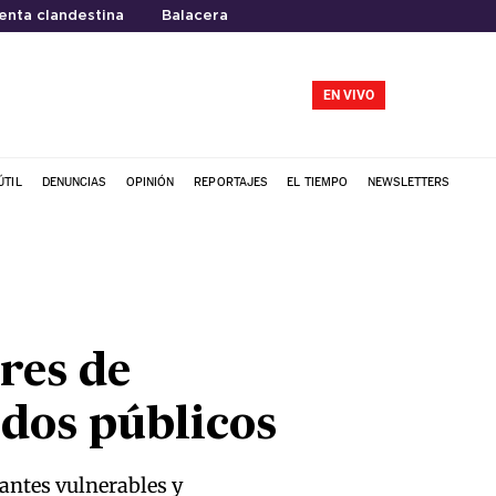
enta clandestina
Balacera
EN VIVO
ÚTIL
DENUNCIAS
OPINIÓN
REPORTAJES
EL TIEMPO
NEWSLETTERS
res de
ndos públicos
iantes vulnerables y