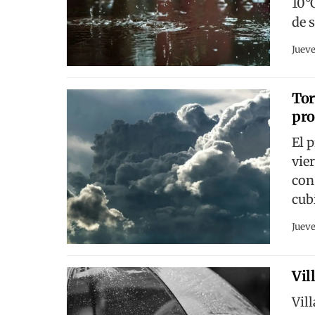
10°
de 
Jueve
Tor
pro
El 
vie
con
cub
Jueve
Vil
Vil