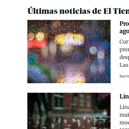
Últimas noticias de El Ti
Pro
ago
Cur
pro
des
Las
Jueve
Lin
Lin
mañ
mod