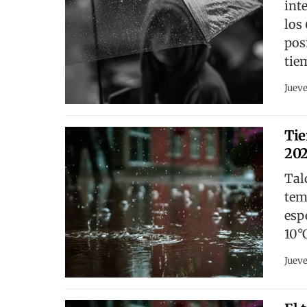
int
los
pos
tiem
Jueve
Tie
20
Tal
tem
esp
10°
Jueve