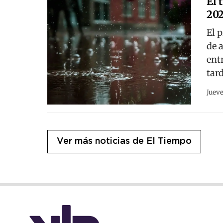
El 
20
El 
de 
entr
tard
Jueve
Ver más noticias de El Tiempo