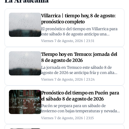
La Araucanía
Villarrica | tiempo hoy, 8 de agosto:
pronóstico completo
El pronóstico del tiempo en Villarrica para
este sábado 8 de agosto anticipa una
jornada invernal marcada por lluvias
Viernes 7 de Agosto, 2026 | 23:31
ligeras y temperaturas frías, oscilando
entre los 2°C y 4°C.
Tiempo hoy en Temuco: jornada del
8 de agosto de 2026
La jornada en Temuco este sábado 8 de
agosto de 2026 se anticipa fría y con alta
probabilidad de lluvias, con temperaturas
Viernes 7 de Agosto, 2026 | 23:24
entre los 2°C y los 7°C. El pronóstico del
tiempo indica un día mayormente nublado
Pronóstico del tiempo en Pucón para
y vientos moderados.
el sábado 8 de agosto de 2026
Pucón se prepara para un sábado de
invierno con bajas temperaturas y nevadas.
El pronóstico del tiempo indica una
Viernes 7 de Agosto, 2026 | 23:15
máxima de 4°C y una mínima de 2°C, con
alta probabilidad de precipitaciones en