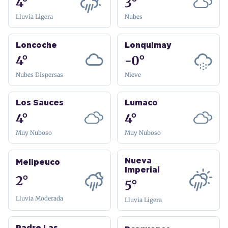
4°
3°
Lluvia Ligera
Nubes
Loncoche
Lonquimay
4°
-0°
Nubes Dispersas
Nieve
Los Sauces
Lumaco
4°
4°
Muy Nuboso
Muy Nuboso
Nueva
Melipeuco
Imperial
2°
5°
Lluvia Moderada
Lluvia Ligera