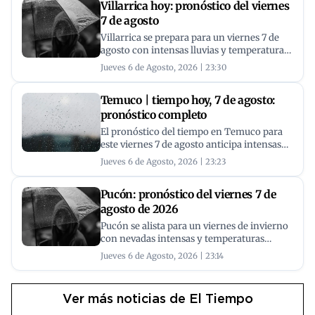
Villarrica hoy: pronóstico del viernes
forma de nieve durante toda la jornada.
7 de agosto
Villarrica se prepara para un viernes 7 de
agosto con intensas lluvias y temperaturas
gélidas, que no superarán los 6°C. Se
Jueves 6 de Agosto, 2026 | 23:30
esperan ráfagas de viento de hasta 48 km/h
y posible nieve durante la noche. Revisa el
Temuco | tiempo hoy, 7 de agosto:
pronóstico del tiempo en Villarrica para
planificar tu día.
pronóstico completo
El pronóstico del tiempo en Temuco para
este viernes 7 de agosto anticipa intensas
lluvias y bajas temperaturas. Se esperan
Jueves 6 de Agosto, 2026 | 23:23
ráfagas de viento y alta humedad. Conoce
el detalle hora por hora.
Pucón: pronóstico del viernes 7 de
agosto de 2026
Pucón se alista para un viernes de invierno
con nevadas intensas y temperaturas
gélidas. El pronóstico del tiempo para este 7
Jueves 6 de Agosto, 2026 | 23:14
de agosto de 2026 anticipa máximas de 4°C
y un 100% de probabilidad de nieve.
Ver más noticias de El Tiempo