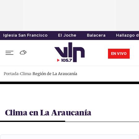
Iglesia San Francisco
El Joche
Balacera
Hallazgo 
EN VIVO
Portada
Clima
Región de La Araucanía
Clima en La Araucanía