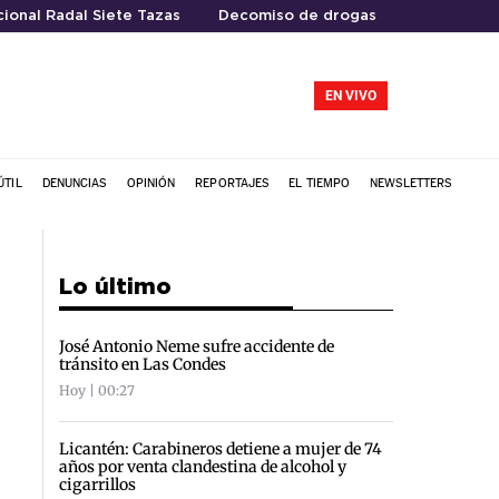
ional Radal Siete Tazas
Decomiso de drogas
EN VIVO
ÚTIL
DENUNCIAS
OPINIÓN
REPORTAJES
EL TIEMPO
NEWSLETTERS
Lo último
José Antonio Neme sufre accidente de
tránsito en Las Condes
Hoy | 00:27
Licantén: Carabineros detiene a mujer de 74
años por venta clandestina de alcohol y
cigarrillos