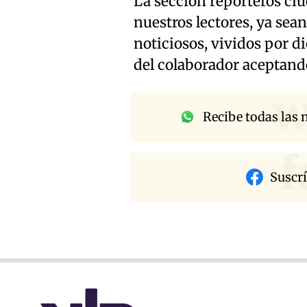
La sección reporteros ci
nuestros lectores, ya sean
noticiosos, vividos por d
del colaborador aceptand
w
Recibe todas las n
f
Suscr