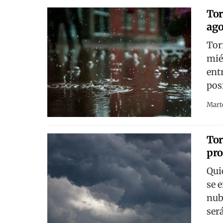
Tor
ago
Tor
mié
ent
pos
Marte
Tor
pro
Qui
se 
nub
será