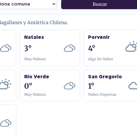
Buscar
gallanes y Antártica Chilena.
Natales
Porvenir
3°
4°
Muy Nuboso
Algo De Nubes
Río Verde
San Gregorio
0°
1°
Muy Nuboso
Nubes Dispersas