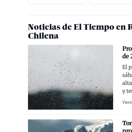
Noticias de El Tiempo en 
Chilena
Pro
de 
El 
sáb
alt
y t
Viern
Tor
pro