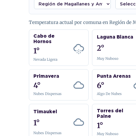
Temperatura actual por comuna en Región de Ma
Cabo de
Laguna Blanca
Hornos
2°
1°
Muy Nuboso
Nevada Ligera
Primavera
Punta Arenas
4°
6°
Nubes Dispersas
Algo De Nubes
Torres del
Timaukel
Paine
1°
1°
Nubes Dispersas
Muy Nuboso