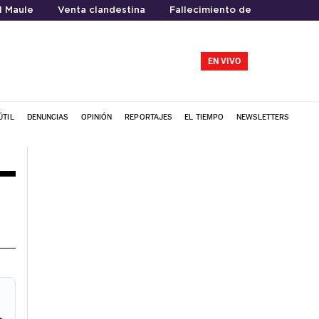
l Maule
Venta clandestina
Fallecimiento de Jorge Messi
EN VIVO
ÚTIL
DENUNCIAS
OPINIÓN
REPORTAJES
EL TIEMPO
NEWSLETTERS