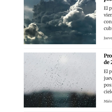
El 
vie
con
cub
Jueve
Pro
de 
El 
jue
pos
cie
Miérc