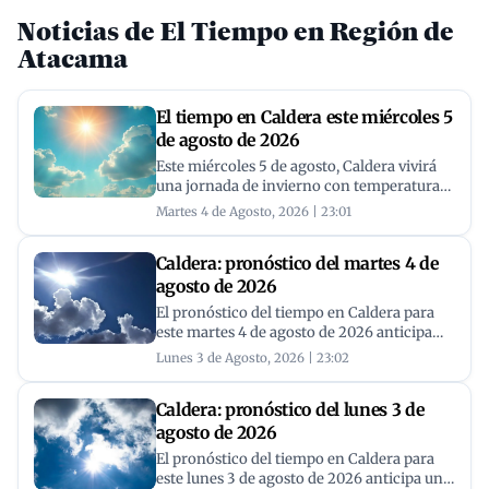
Noticias de El Tiempo en Región de
Atacama
El tiempo en Caldera este miércoles 5
de agosto de 2026
Este miércoles 5 de agosto, Caldera vivirá
una jornada de invierno con temperaturas
agradables que oscilarán entre los 15°C y
Martes 4 de Agosto, 2026 | 23:01
18°C, bajo un cielo con nubes dispersas y
sin lluvias a la vista. Conoce el pronóstico
Caldera: pronóstico del martes 4 de
del tiempo en Caldera para planificar tu día.
agosto de 2026
El pronóstico del tiempo en Caldera para
este martes 4 de agosto de 2026 anticipa
una jornada sin lluvias, con temperaturas
Lunes 3 de Agosto, 2026 | 23:02
que oscilarán entre los 16°C y los 20°C.
Caldera: pronóstico del lunes 3 de
agosto de 2026
El pronóstico del tiempo en Caldera para
este lunes 3 de agosto de 2026 anticipa una