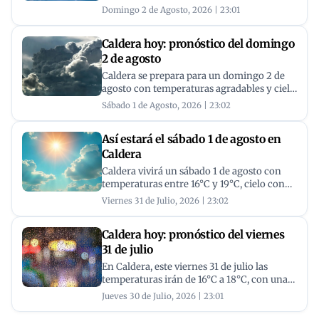
jornada de cielo claro, con temperaturas
Domingo 2 de Agosto, 2026 | 23:01
templadas y sin lluvias, ideal para disfrutar
de la costa de Atacama.
Caldera hoy: pronóstico del domingo
2 de agosto
Caldera se prepara para un domingo 2 de
agosto con temperaturas agradables y cielo
con intervalos nubosos, sin lluvias a la vista,
Sábado 1 de Agosto, 2026 | 23:02
ideal para disfrutar de la costa.
Así estará el sábado 1 de agosto en
Caldera
Caldera vivirá un sábado 1 de agosto con
temperaturas entre 16°C y 19°C, cielo con
algo de nubes y vientos moderados, sin
Viernes 31 de Julio, 2026 | 23:02
pronóstico de lluvias para la jornada.
Caldera hoy: pronóstico del viernes
31 de julio
En Caldera, este viernes 31 de julio las
temperaturas irán de 16°C a 18°C, con una
alta probabilidad de lluvias ligeras durante
Jueves 30 de Julio, 2026 | 23:01
las primeras horas de la mañana, dando
paso a un cielo despejado por la tarde.