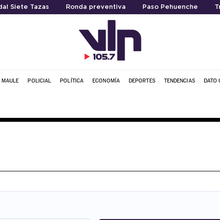
al Siete Tazas
Ronda preventiva
Paso Pehuenche
T
L MAULE
POLICIAL
POLÍTICA
ECONOMÍA
DEPORTES
TENDENCIAS
DATO 