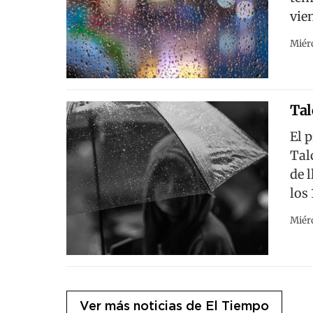
vie
Miérc
Tal
El 
Tal
de 
los 
Miérc
Ver más noticias de El Tiempo