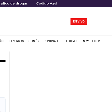
ráfico de drogas
Código Azul
EN VIVO
ÚTIL
DENUNCIAS
OPINIÓN
REPORTAJES
EL TIEMPO
NEWSLETTERS