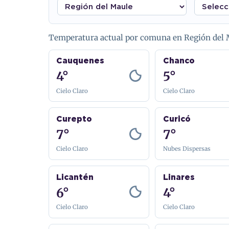
Temperatura actual por comuna en Región del 
Cauquenes
Chanco
4°
5°
Cielo Claro
Cielo Claro
Curepto
Curicó
7°
7°
Cielo Claro
Nubes Dispersas
Licantén
Linares
6°
4°
Cielo Claro
Cielo Claro