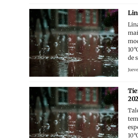
Lin
Lin
mañ
mod
10°
de 
Jueve
Tie
20
Tal
tem
esp
10°