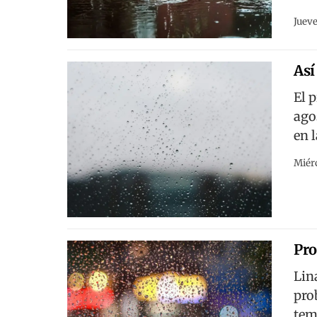
Jueve
Así
El 
ago
en 
Miérc
Pro
Lin
pro
tem