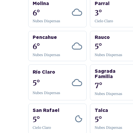
Molina
Parral
6°
3°
Nubes Dispersas
Cielo Claro
Pencahue
Rauco
6°
5°
Nubes Dispersas
Nubes Dispersas
Sagrada
Río Claro
Familia
5°
7°
Nubes Dispersas
Nubes Dispersas
San Rafael
Talca
5°
5°
Cielo Claro
Nubes Dispersas