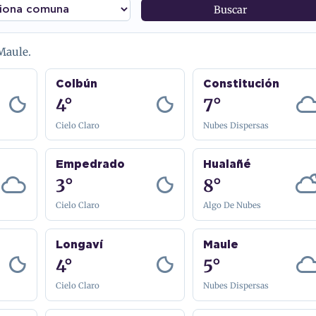
Buscar
Maule.
Colbún
Constitución
4°
7°
Cielo Claro
Nubes Dispersas
Empedrado
Hualañé
3°
8°
Cielo Claro
Algo De Nubes
Longaví
Maule
4°
5°
Cielo Claro
Nubes Dispersas