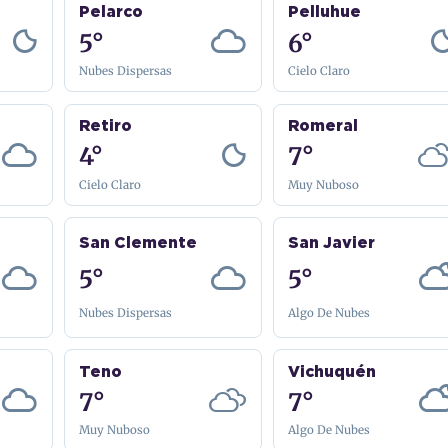
Pelarco
Pelluhue
5°
6°
Nubes Dispersas
Cielo Claro
Retiro
Romeral
4°
7°
Cielo Claro
Muy Nuboso
San Clemente
San Javier
5°
5°
Nubes Dispersas
Algo De Nubes
Teno
Vichuquén
7°
7°
Muy Nuboso
Algo De Nubes