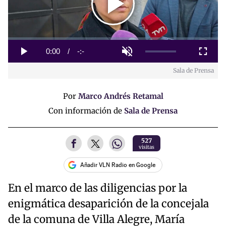
Play
Video
Loaded
:
0%
Current
0:00
/
Duration
-:-
Play
Unmute
Fullscreen
Sala de Prensa
Time
Por
Marco Andrés Retamal
Con información de
Sala de Prensa
527
visitas
Añadir VLN Radio en Google
En el marco de las diligencias por la
enigmática desaparición de la concejala
de la comuna de Villa Alegre, María