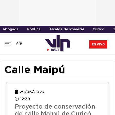
Abogada
Política
Alcalde de Romeral
Curicó
T
EN VIVO
Calle Maipú
29/06/2023
12:39
Proyecto de conservación
de calle Maipú de Curicó