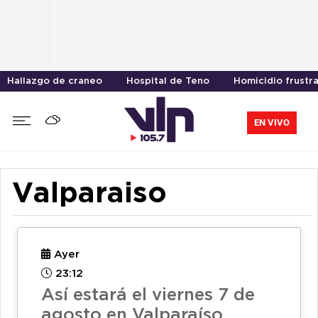
Hallazgo de craneo
Hospital de Teno
Homicidio frustr
EN VIVO
Valparaiso
Ayer
23:12
Así estará el viernes 7 de
agosto en Valparaíso