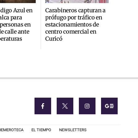
digo Azul en
Carabineros capturan a
alca para
prófugo por tráfico en
 personas en
estacionamientos de
e calle ante
centro comercial en
eraturas
Curicó
HEMEROTECA
EL TIEMPO
NEWSLETTERS