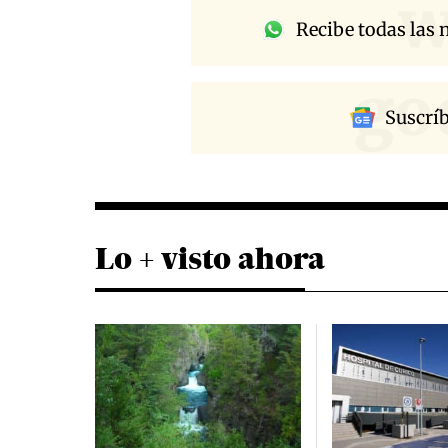
w
Recibe todas las n
go
Suscrí
Lo + visto ahora