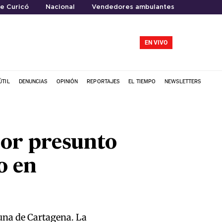
de Curicó
Nacional
Vendedores ambulantes
EN VIVO
ÚTIL
DENUNCIAS
OPINIÓN
REPORTAJES
EL TIEMPO
NEWSLETTERS
por presunto
o en
una de Cartagena. La