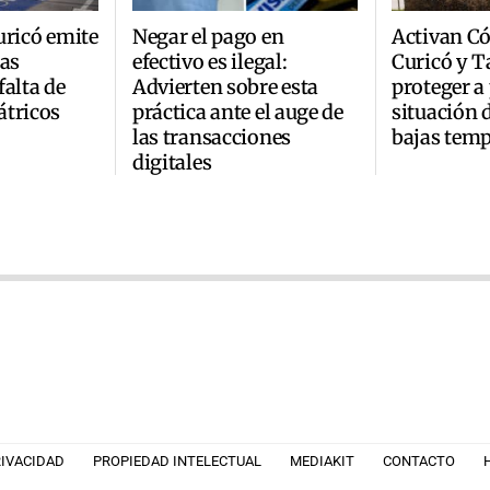
uricó emite
Negar el pago en
Activan Có
ras
efectivo es ilegal:
Curicó y T
falta de
Advierten sobre esta
proteger a
átricos
práctica ante el auge de
situación d
las transacciones
bajas temp
digitales
RIVACIDAD
PROPIEDAD INTELECTUAL
MEDIAKIT
CONTACTO