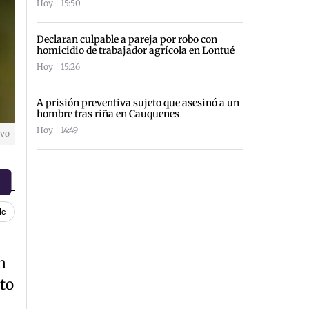
Hoy | 15:50
Declaran culpable a pareja por robo con
homicidio de trabajador agrícola en Lontué
Hoy | 15:26
A prisión preventiva sujeto que asesinó a un
hombre tras riña en Cauquenes
Hoy | 14:49
ivo
le
n
to