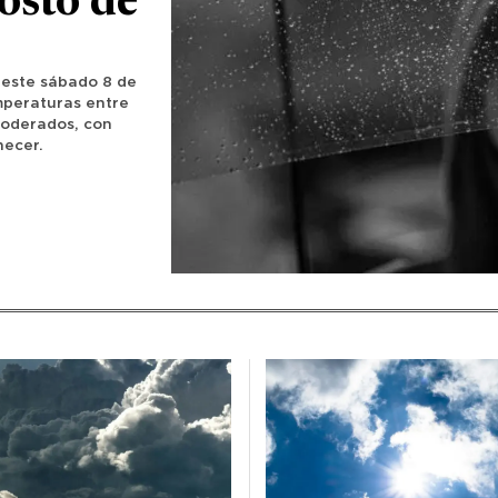
osto de
 este sábado 8 de
mperaturas entre
moderados, con
necer.