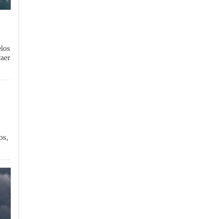
elos
raer
os,