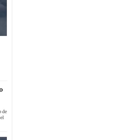
to
o de
el