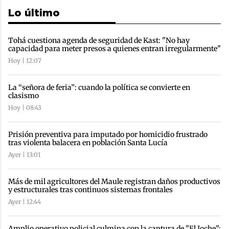
Lo último
Tohá cuestiona agenda de seguridad de Kast: "No hay
capacidad para meter presos a quienes entran irregularmente"
Hoy | 12:07
La “señora de feria”: cuando la política se convierte en
clasismo
Hoy | 08:43
Prisión preventiva para imputado por homicidio frustrado
tras violenta balacera en población Santa Lucía
Ayer | 13:01
Más de mil agricultores del Maule registran daños productivos
y estructurales tras continuos sistemas frontales
Ayer | 12:44
Amplio operativo policial culmina con la captura de "El Joche":