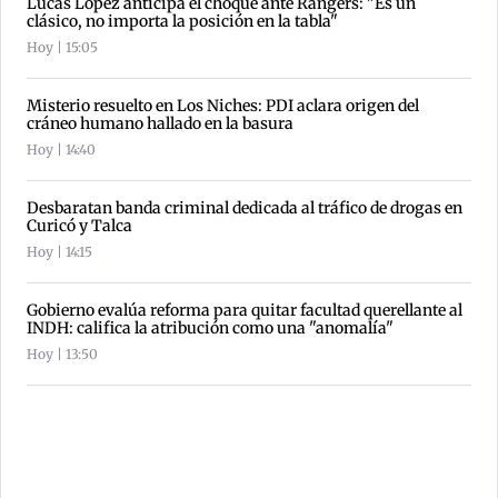
Lucas López anticipa el choque ante Rangers: "Es un
clásico, no importa la posición en la tabla"
Hoy | 15:05
Misterio resuelto en Los Niches: PDI aclara origen del
cráneo humano hallado en la basura
Hoy | 14:40
Desbaratan banda criminal dedicada al tráfico de drogas en
Curicó y Talca
Hoy | 14:15
Gobierno evalúa reforma para quitar facultad querellante al
INDH: califica la atribución como una "anomalía"
Hoy | 13:50