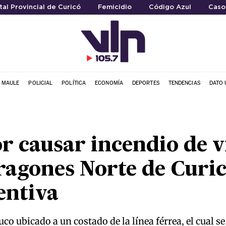
tal Provincial de Curicó
Femicidio
Código Azul
Caso
L MAULE
POLICIAL
POLÍTICA
ECONOMÍA
DEPORTES
TENDENCIAS
DATO 
 causar incendio de v
ragones Norte de Curi
entiva
uco ubicado a un costado de la línea férrea, el cual s