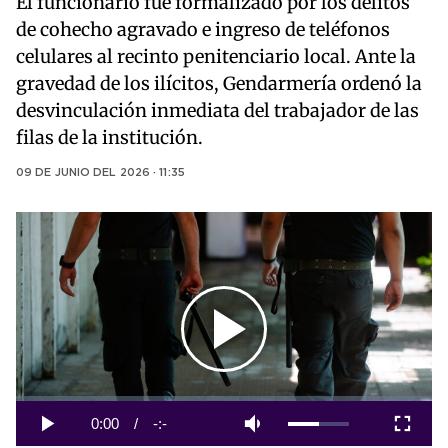
El funcionario fue formalizado por los delitos
de cohecho agravado e ingreso de teléfonos
celulares al recinto penitenciario local. Ante la
gravedad de los ilícitos, Gendarmería ordenó la
desvinculación inmediata del trabajador de las
filas de la institución.
09 DE JUNIO DEL 2026 · 11:35
Play
Video
Loaded
:
0%
Current
0:00
/
Duration
-:-
Play
Mute
Fullscreen