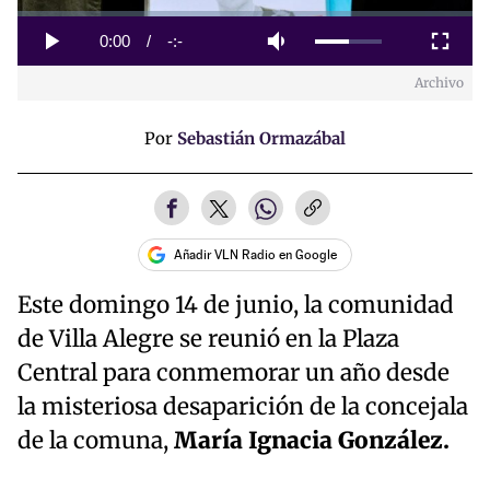
Loaded
:
0%
Current
0:00
/
Duration
-:-
Play
Mute
Fullscreen
Archivo
Time
Por
Sebastián Ormazábal
Añadir VLN Radio en Google
Este domingo 14 de junio, la comunidad
de Villa Alegre se reunió en la Plaza
Central para conmemorar un año desde
la misteriosa desaparición de la concejala
de la comuna,
María Ignacia González.