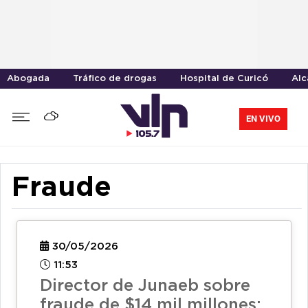
Abogada
Tráfico de drogas
Hospital de Curicó
Alc
EN VIVO
Fraude
30/05/2026
11:53
Director de Junaeb sobre
fraude de $14 mil millones: