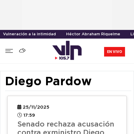
Vulneración a la intimidad
Héctor Abraham Riquelme
L
EN VIVO
Diego Pardow
25/11/2025
17:59
Senado rechaza acusación
contra exministro Diego