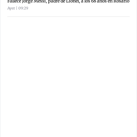
Fallece Jorge Messi, padre de Lionel, a los 68 años en Rosario
Ayer | 09:29