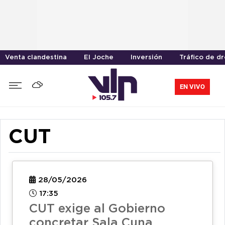
Venta clandestina
El Joche
Inversión
Tráfico de d
EN VIVO
CUT
28/05/2026
17:35
CUT exige al Gobierno
concretar Sala Cuna