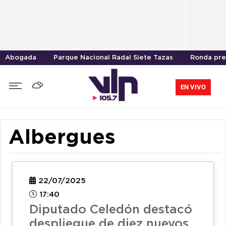
Abogada
Parque Nacional Radal Siete Tazas
Ronda pre
EN VIVO
Albergues
22/07/2025
17:40
Diputado Celedón destacó
despliegue de diez nuevos