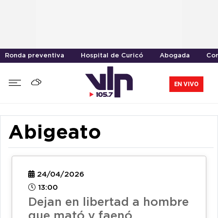
Ronda preventiva
Hospital de Curicó
Abogada
Cor
EN VIVO
Abigeato
24/04/2026
13:00
Dejan en libertad a hombre
que mató y faenó