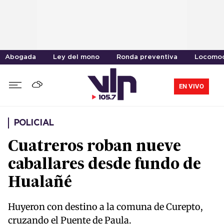
Abogada
Ley del mono
Ronda preventiva
Locomoc
EN VIVO
POLICIAL
Cuatreros roban nueve
caballares desde fundo de
Hualañé
Huyeron con destino a la comuna de Curepto,
cruzando el Puente de Paula.