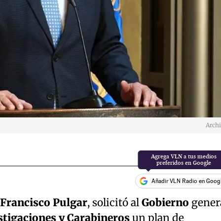
Arch
Añadir VLN Radio en Goog
Francisco Pulgar
, solicitó al
Gobierno
gener
stigaciones y Carabineros
un plan de