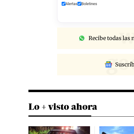
Alertas
Boletines
w
Recibe todas las n
go
Suscrí
Lo + visto ahora