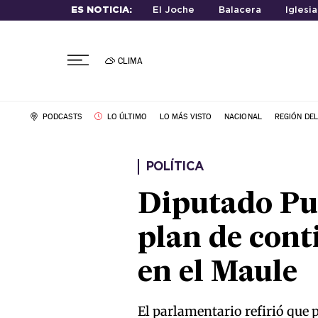
ES NOTICIA:
El Joche
Balacera
Iglesi
CLIMA
PODCASTS
LO ÚLTIMO
LO MÁS VISTO
NACIONAL
REGIÓN DE
POLÍTICA
Diputado Pul
plan de cont
en el Maule
El parlamentario refirió que 