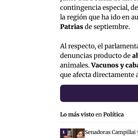
contingencia especial, d
la región que ha ido en 
Patrias
de septiembre.
Al respecto, el parlamen
denuncias producto de
a
animales.
Vacunos y caba
que afecta directamente a
Lo más visto
en
Política
Senadoras Campillai 
1