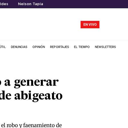
ldes
Nelson Tapia
EN VIVO
ÚTIL
DENUNCIAS
OPINIÓN
REPORTAJES
EL TIEMPO
NEWSLETTERS
 a generar
de abigeato
n el robo y faenamiento de