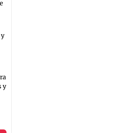
e
y
ra
 y