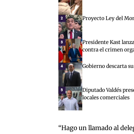
Proyecto Ley del Mon
2
Presidente Kast lanz
3
contra el crimen org
Gobierno descarta sus
4
Diputado Valdés pres
5
locales comerciales
“Hago un llamado al deleg