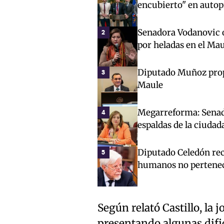
encubierto" en autop
Senadora Vodanovic o
2
por heladas en el Mau
Diputado Muñoz propo
3
Maule
Megarreforma: Senado
4
espaldas de la ciudad
Diputado Celedón rec
5
humanos no pertenec
Según relató Castillo, la 
presentando algunas dific