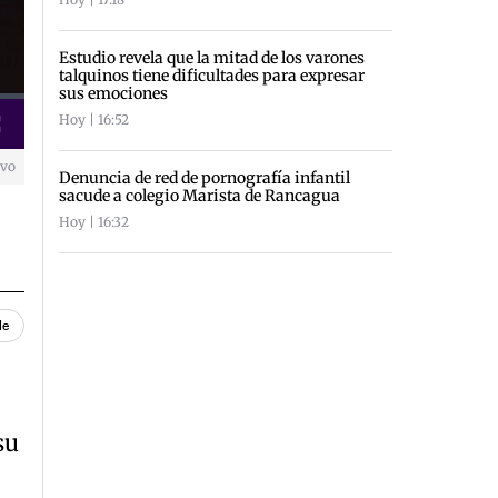
Estudio revela que la mitad de los varones
talquinos tiene dificultades para expresar
sus emociones
Hoy | 16:52
creen
ivo
Denuncia de red de pornografía infantil
sacude a colegio Marista de Rancagua
Hoy | 16:32
le
su