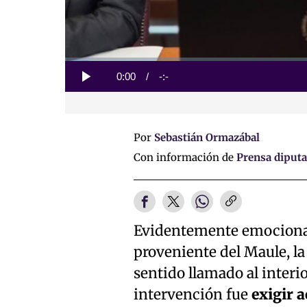
Loaded
:
0%
Current
0:00
/
Duration
-:-
Play
Time
Por
Sebastián Ormazábal
Con información de
Prensa diputad
Evidentemente emocionada
proveniente del Maule, la 
sentido llamado al interi
intervención fue
exigir 