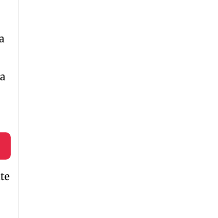
a
ta
te