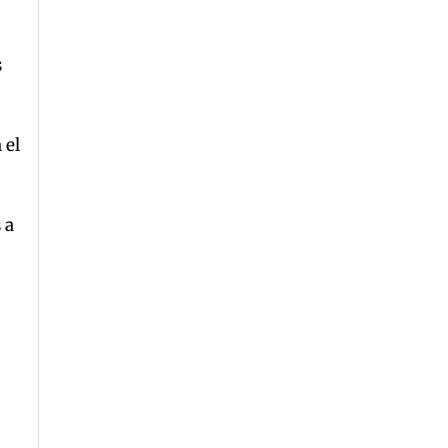
s
 el
 a