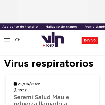
Accidente de tránsito
Hallazgo de craneo
Venta cland
EN VIVO
Virus respiratorios
22/06/2026
16:12
Seremi Salud Maule
refuerza llamado a