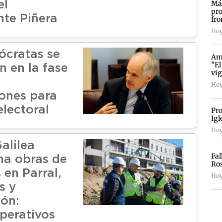
Más
el
pro
nte Piñera
fro
Hoy
cratas se
Amp
"El
n en la fase
vig
Hoy
ones para
electoral
Pro
Igl
Hoy
alilea
Fal
na obras de
Ro
 en Parral,
Hoy
s y
ión:
operativos