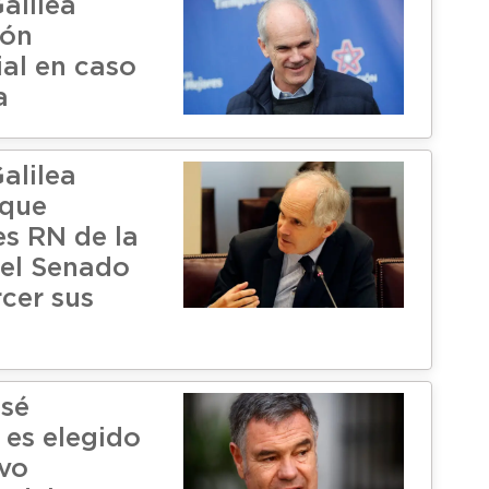
alilea
ión
ial en caso
a
alilea
 que
es RN de la
el Senado
rcer sus
sé
es elegido
vo