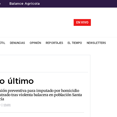
o
Balance Agrícola
EN VIVO
ÚTIL
DENUNCIAS
OPINIÓN
REPORTAJES
EL TIEMPO
NEWSLETTERS
o último
sión preventiva para imputado por homicidio
strado tras violenta balacera en población Santa
cía
 | 13:01