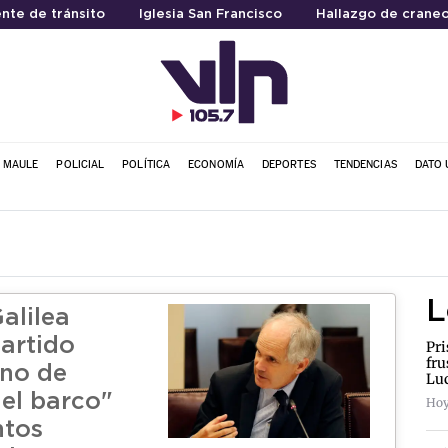
nte de tránsito
Iglesia San Francisco
Hallazgo de crane
L MAULE
POLICIAL
POLÍTICA
ECONOMÍA
DEPORTES
TENDENCIAS
DATO 
L
alilea
Partido
Pri
fru
no de
Lu
del barco"
Hoy
tos