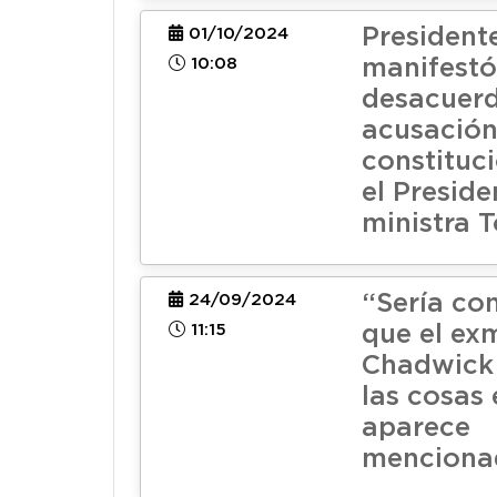
President
01/10/2024
10:08
manifestó
desacuer
acusació
constituc
el Preside
ministra 
“Sería co
24/09/2024
11:15
que el exm
Chadwick 
las cosas 
aparece
menciona