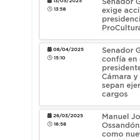
Senador G
13/05/2025
13:58
exige acc
presidenc
ProCultur
Senador G
08/04/2025
15:10
confía en
president
Cámara y 
sepan eje
cargos
Manuel Jo
26/03/2025
16:58
Ossandón 
como nue