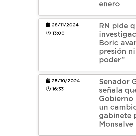
enero
RN pide q
28/11/2024
13:00
investiga
Boric ava
presión n
poder”
Senador G
25/10/2024
16:33
señala que
Gobierno 
un cambi
gabinete 
Monsalve