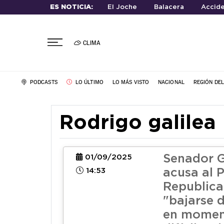
ES NOTICIA:
El Joche
Balacera
Accide
CLIMA
PODCASTS
LO ÚLTIMO
LO MÁS VISTO
NACIONAL
REGIÓN DE
Rodrigo galilea
Senador G
01/09/2025
14:53
acusa al 
Republica
"bajarse 
en momen