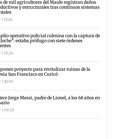
 de mil agricultores del Maule registran daños
ductivos y estructurales tras continuos sistemas
ntales
 | 12:44
lio operativo policial culmina con la captura de
 Joche": estaba prófugo con siete órdenes
entes
 | 12:24
ponen proyecto para revitalizar ruinas de la
esia San Francisco en Curicó
 | 10:05
lece Jorge Messi, padre de Lionel, a los 68 años en
sario
 | 09:29