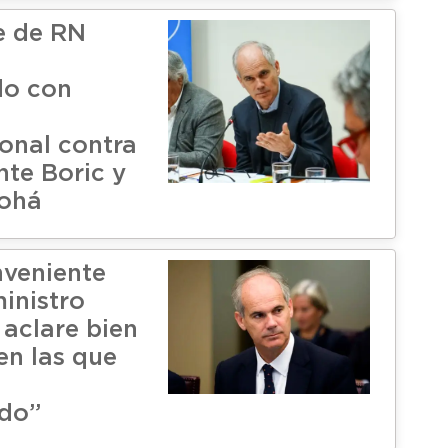
e de RN
do con
n
ional contra
nte Boric y
Tohá
nveniente
inistro
aclare bien
en las que
do”