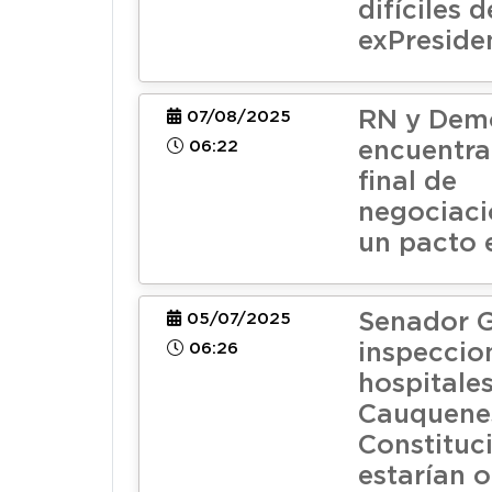
difíciles d
exPreside
RN y Demó
07/08/2025
06:22
encuentra
final de
negociaci
un pacto 
Senador G
05/07/2025
06:26
inspeccio
hospitales
Cauquene
Constituc
estarían 