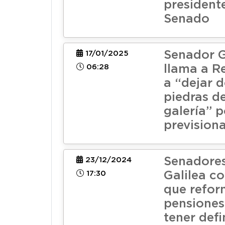
president
Senado
Senador G
17/01/2025
06:28
llama a R
a “dejar d
piedras d
galería” 
previsiona
Senadore
23/12/2024
17:30
Galilea c
que refor
pensiones
tener defi