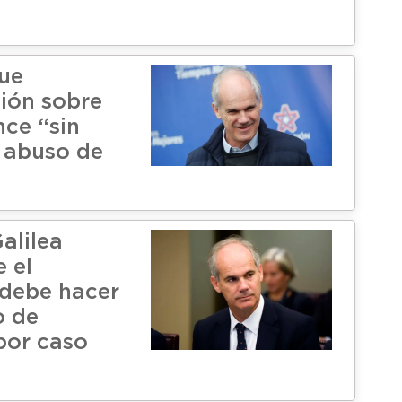
ue
ción sobre
nce “sin
i abuso de
alilea
 el
debe hacer
o de
por caso