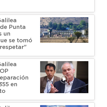
alilea
n de Punta
s un
ue se tomó
 respetar"
alilea
MOP
reparación
355 en
to