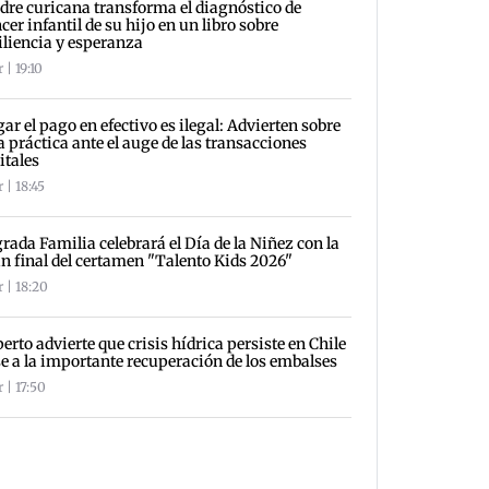
re curicana transforma el diagnóstico de
cer infantil de su hijo en un libro sobre
iliencia y esperanza
 | 19:10
ar el pago en efectivo es ilegal: Advierten sobre
a práctica ante el auge de las transacciones
itales
 | 18:45
rada Familia celebrará el Día de la Niñez con la
n final del certamen "Talento Kids 2026"
 | 18:20
erto advierte que crisis hídrica persiste en Chile
e a la importante recuperación de los embalses
 | 17:50