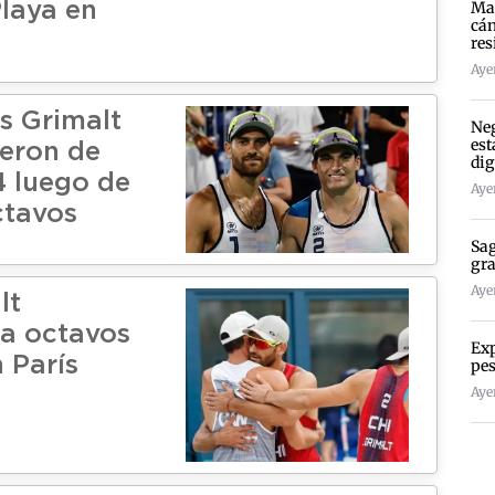
Mad
Playa en
cán
res
Ayer
s Grimalt
Neg
est
ieron de
dig
4 luego de
Ayer
ctavos
Sag
gra
Ayer
lt
 a octavos
Exp
n París
pes
Ayer