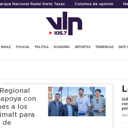
arque Nacional Radal Siete Tazas
Columna de opinión
Ne
L MAULE
POLICIAL
POLÍTICA
ECONOMÍA
DEPORTES
TENDENCIAS
DATO 
L
Regional
 apoya con
Gob
con
es a los
per
imalt para
Aye
l de