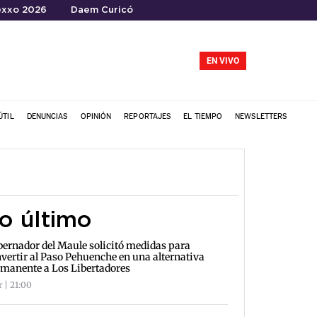
xxo 2026
Daem Curicó
EN VIVO
ÚTIL
DENUNCIAS
OPINIÓN
REPORTAJES
EL TIEMPO
NEWSLETTERS
o último
ernador del Maule solicitó medidas para
vertir al Paso Pehuenche en una alternativa
manente a Los Libertadores
r | 21:00