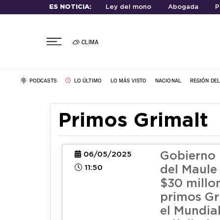
ES NOTICIA:
Ley del mono
Abogada
P
CLIMA
PODCASTS
LO ÚLTIMO
LO MÁS VISTO
NACIONAL
REGIÓN DE
Primos Grimalt
Gobierno 
06/05/2025
11:50
del Maule
$30 millon
primos Gr
el Mundia