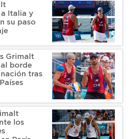
lt
a Italia y
n su paso
aje
s Grimalt
al borde
inación tras
 Países
imalt
nte los
es