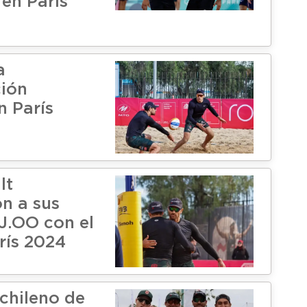
 en París
a
ción
n París
lt
on a sus
JJ.OO con el
rís 2024
 chileno de