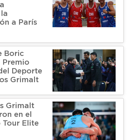
ya
 la
ión a París
e Boric
l Premio
del Deporte
mos Grimalt
s Grimalt
ron en el
 Tour Elite