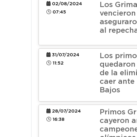
Los Grima
02/08/2024
07:45
vencieron 
aseguraro
al repech
Los primo
31/07/2024
11:52
quedaron 
de la elim
caer ante
Bajos
Primos Gr
28/07/2024
16:38
cayeron a
campeon