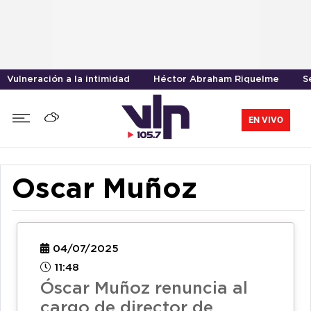
Vulneración a la intimidad
Héctor Abraham Riquelme
S
EN VIVO
Oscar Muñoz
04/07/2025
11:48
Óscar Muñoz renuncia al
cargo de director de