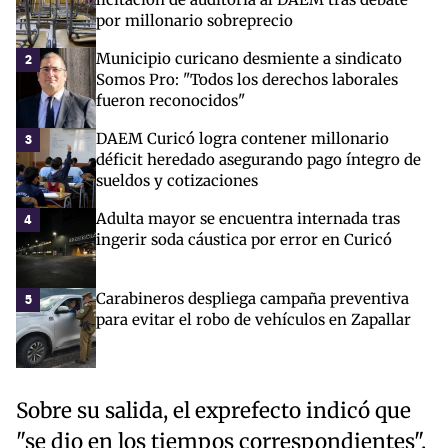
por millonario sobreprecio
Municipio curicano desmiente a sindicato
2
Somos Pro: "Todos los derechos laborales
fueron reconocidos"
DAEM Curicó logra contener millonario
3
déficit heredado asegurando pago íntegro de
sueldos y cotizaciones
Adulta mayor se encuentra internada tras
4
ingerir soda cáustica por error en Curicó
Carabineros despliega campaña preventiva
5
para evitar el robo de vehículos en Zapallar
Sobre su salida, el exprefecto indicó que
"se dio en los tiempos correspondientes".