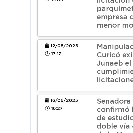
licitación
parquímet
empresa q
menor mo
Manipulad
12/08/2025
17:17
Curicó exi
Junaeb el
cumplimie
licitacion
Senadora
16/06/2025
16:27
confirmó l
de estudi
doble vía