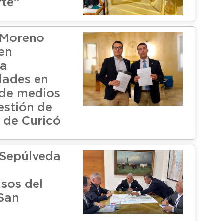
rte”
 Moreno
en
ía
idades en
 de medios
estión de
e de Curicó
 Sepúlveda
sos del
San