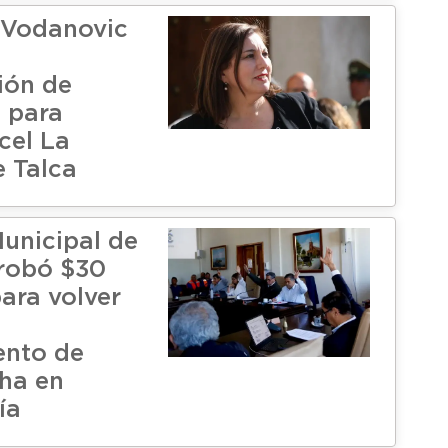
 Vodanovic
ión de
 para
cel La
 Talca
unicipal de
robó $30
ara volver
ento de
ha en
ía