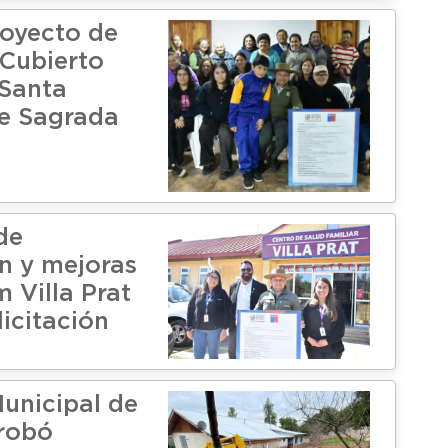
oyecto de
Cubierto
 Santa
e Sagrada
de
n y mejoras
 Villa Prat
licitación
unicipal de
robó