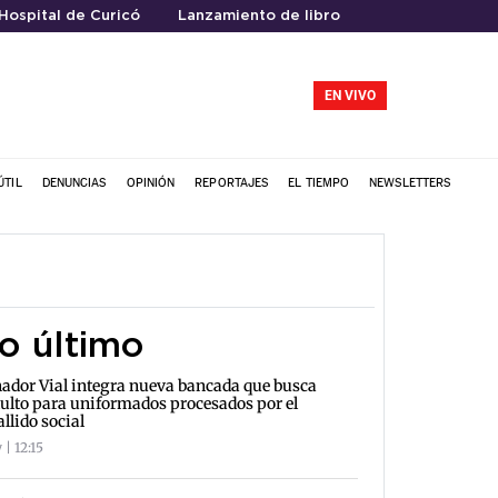
Hospital de Curicó
Lanzamiento de libro
EN VIVO
ÚTIL
DENUNCIAS
OPINIÓN
REPORTAJES
EL TIEMPO
NEWSLETTERS
o último
ador Vial integra nueva bancada que busca
ulto para uniformados procesados por el
allido social
 | 12:15