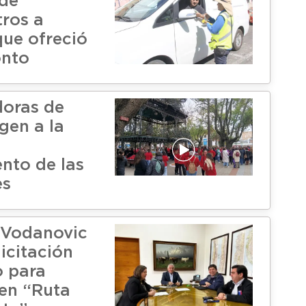
 de
ros a
ue ofreció
nto
oras de
gen a la
nto de las
es
 Vodanovic
icitación
o para
 en “Ruta