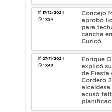
Concejo M
17/12/2024
16:24
aprobó li
para tech
cancha en
Curicó
Enrique O
27/11/2024
16:48
explicó s
de Fiesta 
Cordero 2
alcaldesa
acusó fal
planificac