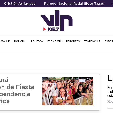
Cristián Arriagada
Parque Nacional Radal Siete Tazas
L MAULE
POLICIAL
POLÍTICA
ECONOMÍA
DEPORTES
TENDENCIAS
DATO 
L
tará
ón de Fiesta
Sen
ind
ependencia
est
años
Hoy