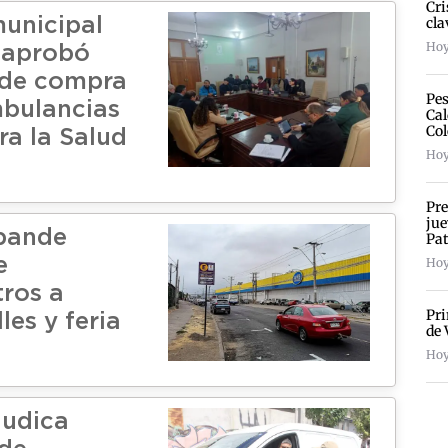
Cri
cla
unicipal
Hoy
 aprobó
n de compra
Pes
bulancias
Cal
Col
ra la Salud
Hoy
Pre
jue
pande
Pat
e
Hoy
ros a
Pri
les y feria
de 
Hoy
judica