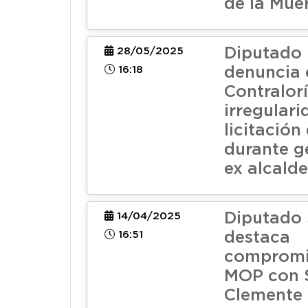
de la Mue
Diputado
28/05/2025
16:18
denuncia 
Contralor
irregular
licitación
durante g
ex alcald
Diputado
14/04/2025
16:51
destaca
compromi
MOP con 
Clemente