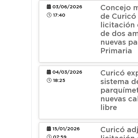
Concejo m
03/06/2026
17:40
de Curicó
licitació
de dos am
nuevas pa
Primaria
Curicó ex
04/03/2026
18:25
sistema d
parquímet
nuevas cal
libre
Curicó ad
15/01/2026
07:59