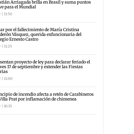
stián Arriagada brilla en Brasil y suma puntos
ve para el Mundial
 | 11:50
ar por el fallecimiento de María Cristina
derón Vásquez, querida exfuncionaria del
egio Ernesto Castro
 | 11:25
sentan proyecto de ley para declarar feriado el
ves 17 de septiembre y extender las Fiestas
rias
 | 11:00
ncipio de incendio afecta a retén de Carabineros
Villa Prat por inflamación de chimenea
 | 10:35