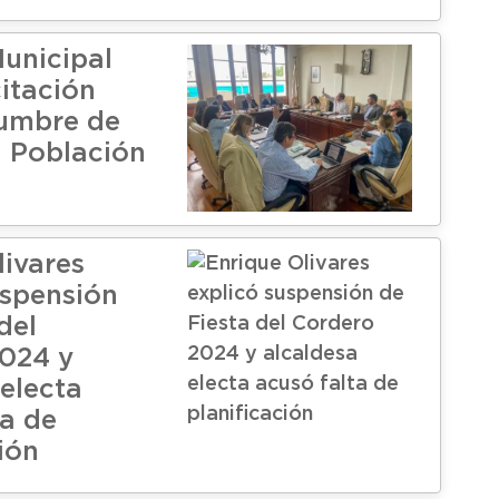
unicipal
citación
umbre de
 Población
livares
uspensión
del
024 y
 electa
ta de
ión