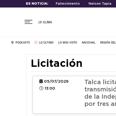
ES NOTICIA:
Fallecimiento
Nelson Tapia
CLIMA
PODCASTS
LO ÚLTIMO
LO MÁS VISTO
NACIONAL
REGIÓN DE
Licitación
Talca lici
05/07/2026
13:00
transmisi
de la Ind
por tres 