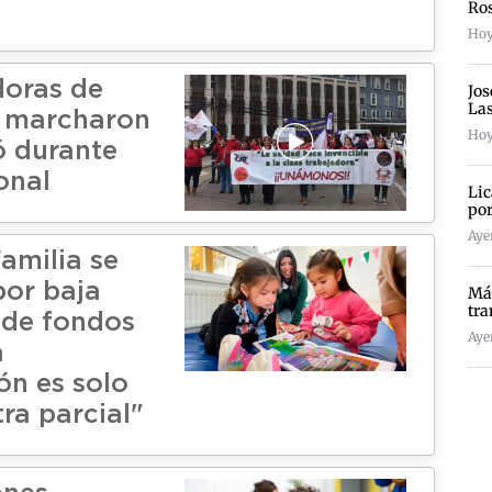
Ro
Hoy
oras de
Jos
La
s marcharon
Hoy
ó durante
onal
Lic
por
Ayer
amilia se
por baja
Más
tra
 de fondos
Ayer
a
ón es solo
ra parcial"