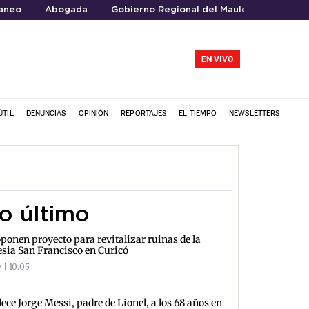
raneo
Abogada
Gobierno Regional del Maule
EN VIVO
ÚTIL
DENUNCIAS
OPINIÓN
REPORTAJES
EL TIEMPO
NEWSLETTERS
o último
ponen proyecto para revitalizar ruinas de la
esia San Francisco en Curicó
 | 10:05
lece Jorge Messi, padre de Lionel, a los 68 años en