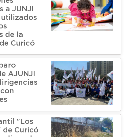
ones
s a JUNJI
utilizados
os
s de la
 de Curicó
paro
de AJUNJI
dirigencias
 con
es
antil "Los
 de Curicó