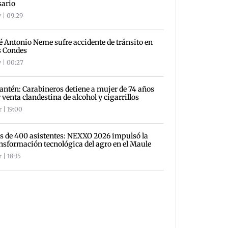
sario
 | 09:29
é Antonio Neme sufre accidente de tránsito en
s Condes
 | 00:27
antén: Carabineros detiene a mujer de 74 años
 venta clandestina de alcohol y cigarrillos
 | 19:00
 de 400 asistentes: NEXXO 2026 impulsó la
nsformación tecnológica del agro en el Maule
 | 18:35