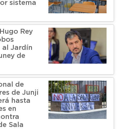
or sistema
 Hugo Rey
obos
 al Jardín
luney de
onal de
es de Junji
erá hasta
es en
contra
de Sala