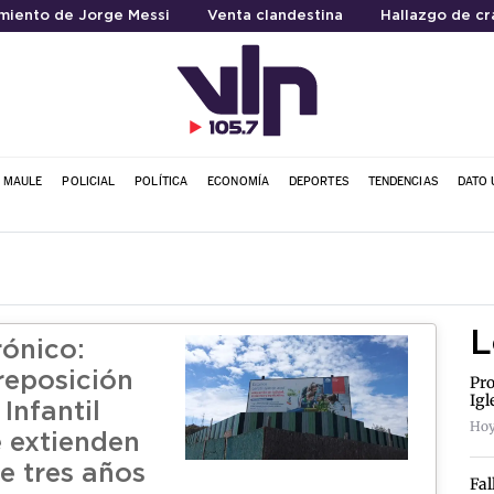
imiento de Jorge Messi
Venta clandestina
Hallazgo de c
L MAULE
POLICIAL
POLÍTICA
ECONOMÍA
DEPORTES
TENDENCIAS
DATO 
L
rónico:
reposición
Pro
Igl
 Infantil
Hoy
e extienden
e tres años
Fal