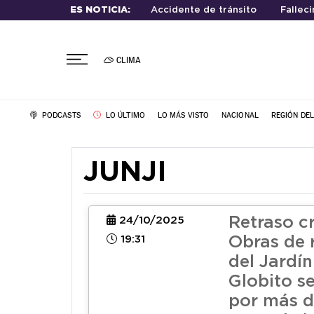
ES NOTICIA:
Accidente de tránsito
Fallec
CLIMA
PODCASTS
LO ÚLTIMO
LO MÁS VISTO
NACIONAL
REGIÓN DE
JUNJI
Retraso c
24/10/2025
19:31
Obras de 
del Jardín
Globito s
por más d