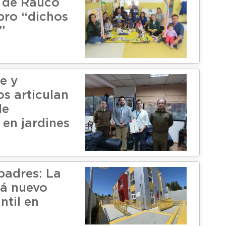
 de Rauco
ibro “dichos
”
e y
os articulan
de
 en jardines
padres: La
rá nuevo
ntil en