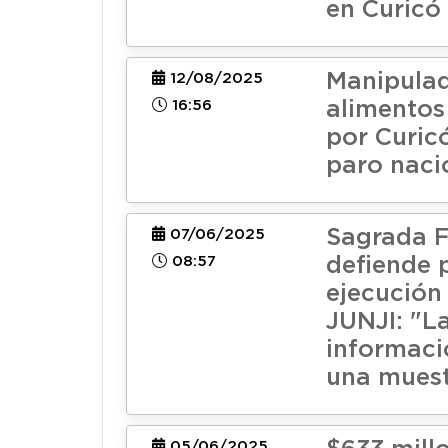
en Curicó
Manipulad
12/08/2025
16:56
alimento
por Curic
paro naci
Sagrada F
07/06/2025
08:57
defiende 
ejecución
JUNJI: "L
informaci
una muest
05/06/2025