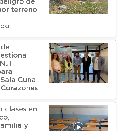
peligro de
por terreno
ado
 de
estiona
UNJI
para
 Sala Cuna
 Corazones
 clases en
co,
amilia y