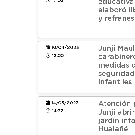
17:03
educativa
elaboró l
y refranes
Junji Maul
10/04/2023
12:55
carabiner
medidas 
seguridad
infantiles
Atención 
14/03/2023
14:37
Junji abri
jardín infa
Hualañé