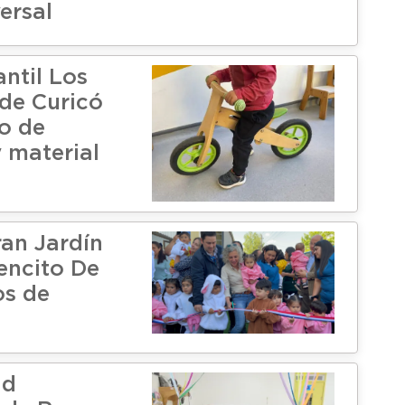
ersal
antil Los
de Curicó
bo de
y material
an Jardín
rencito De
os de
ad