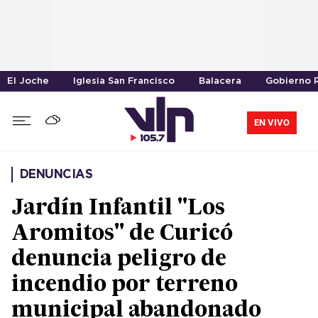
El Joche
Iglesia San Francisco
Balacera
Gobierno R
EN VIVO
DENUNCIAS
Jardín Infantil "Los
Aromitos" de Curicó
denuncia peligro de
incendio por terreno
municipal abandonado