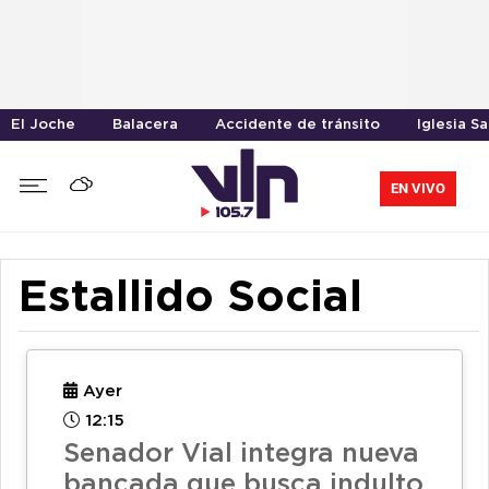
El Joche
Balacera
Accidente de tránsito
Iglesia S
EN VIVO
Estallido Social
Ayer
12:15
Senador Vial integra nueva
bancada que busca indulto