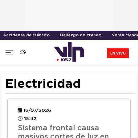
Accidente de tránsito
Hallazgo de craneo
Venta cland
EN VIVO
Electricidad
16/07/2026
15:42
Sistema frontal causa
masivos cortes de luz en