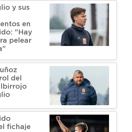
lio y sus
entos en
ido: "Hay
ra pelear
a"
uñoz
rol del
lbirrojo
lio
ido
el fichaje