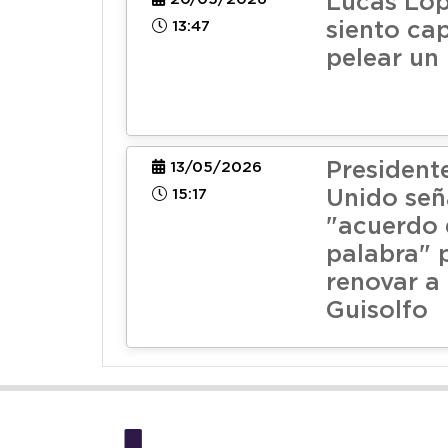
Lucas Lóp
13:47
siento ca
pelear un
President
13/05/2026
15:17
Unido señ
"acuerdo 
palabra" 
renovar a 
Guisolfo