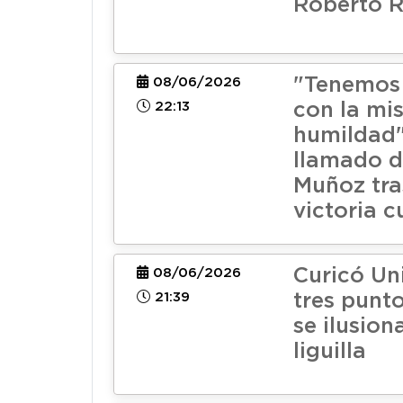
Roberto R
"Tenemos 
08/06/2026
22:13
con la mi
humildad"
llamado 
Muñoz tra
victoria c
Curicó Un
08/06/2026
21:39
tres punto
se ilusion
liguilla