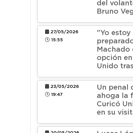
del volan
Bruno Veg
"Yo estoy
27/05/2026
15:55
preparado
Machado q
opción en
Unido tra
Un penal
23/05/2026
19:47
ahoga la f
Curicó U
en su visi
20/05/2026