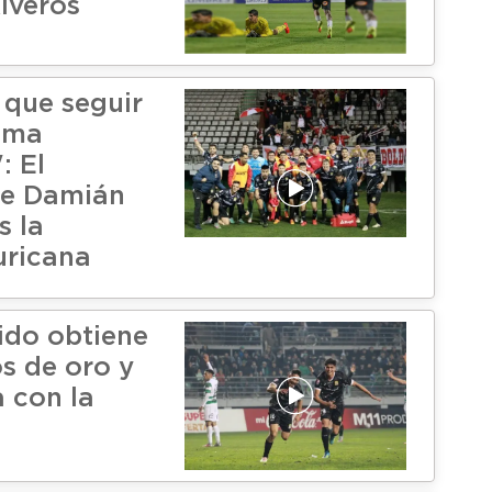
iveros
que seguir
sma
: El
de Damián
s la
uricana
ido obtiene
s de oro y
a con la