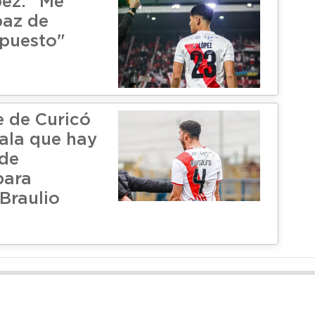
ez: "Me
paz de
 puesto"
e de Curicó
ala que hay
de
para
Braulio