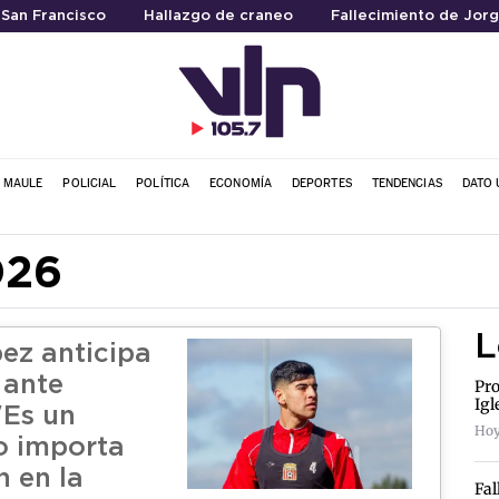
 San Francisco
Hallazgo de craneo
Fallecimiento de Jorg
L MAULE
POLICIAL
POLÍTICA
ECONOMÍA
DEPORTES
TENDENCIAS
DATO 
026
L
ez anticipa
 ante
Pro
Igl
"Es un
Hoy
no importa
n en la
Fal