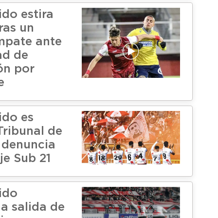
ido estira
ras un
mpate ante
ad de
ón por
e
ido es
Tribunal de
a denuncia
je Sub 21
ido
la salida de