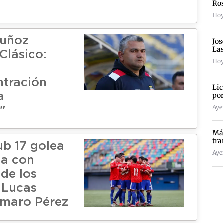
Ro
Hoy
uñoz
Jos
La
 Clásico:
Hoy
tración
Lic
por
a
Ayer
"
Más
tra
ub 17 golea
Ayer
ia con
 de los
 Lucas
Amaro Pérez