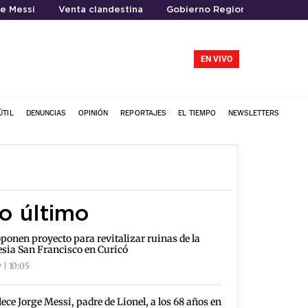
e Messi
Venta clandestina
Gobierno Regional del Maule
EN VIVO
ÚTIL
DENUNCIAS
OPINIÓN
REPORTAJES
EL TIEMPO
NEWSLETTERS
o último
ponen proyecto para revitalizar ruinas de la
esia San Francisco en Curicó
 | 10:05
lece Jorge Messi, padre de Lionel, a los 68 años en