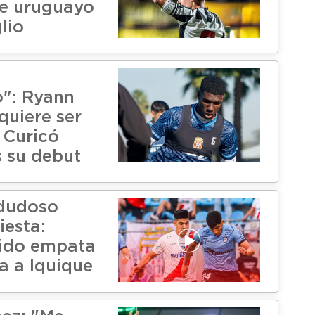
te uruguayo
lio
": Ryann
uiere ser
 Curicó
s su debut
 dudoso
iesta:
nido empata
ta a Iquique