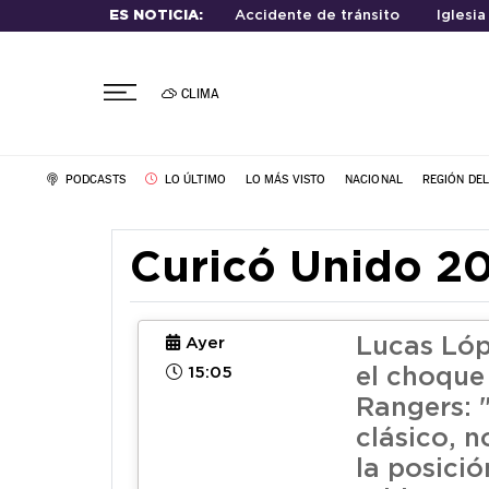
ES NOTICIA:
Accidente de tránsito
Iglesia
CLIMA
PODCASTS
LO ÚLTIMO
LO MÁS VISTO
NACIONAL
REGIÓN DE
Curicó Unido 2
Lucas Lóp
Ayer
15:05
el choque
Rangers: 
clásico, 
la posició