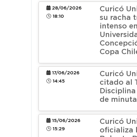
Curicó Un
28/06/2026
18:10
su racha t
intenso e
Universid
Concepci
Copa Chil
Curicó Un
17/06/2026
14:45
citado al 
Disciplin
de minuta
Curicó Un
15/06/2026
15:29
oficializa 