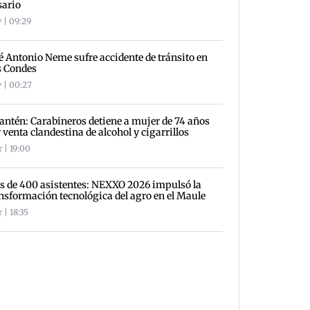
sario
 | 09:29
é Antonio Neme sufre accidente de tránsito en
s Condes
 | 00:27
antén: Carabineros detiene a mujer de 74 años
 venta clandestina de alcohol y cigarrillos
 | 19:00
 de 400 asistentes: NEXXO 2026 impulsó la
nsformación tecnológica del agro en el Maule
 | 18:35