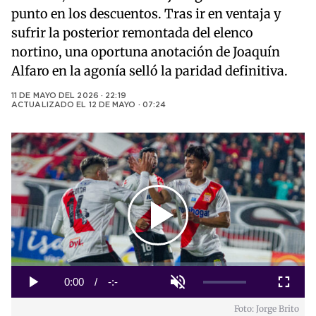
punto en los descuentos. Tras ir en ventaja y
sufrir la posterior remontada del elenco
nortino, una oportuna anotación de Joaquín
Alfaro en la agonía selló la paridad definitiva.
11 DE MAYO DEL 2026 · 22:19
ACTUALIZADO EL
12 DE MAYO · 07:24
Play
Video
Loaded
:
0%
Current
0:00
/
Duration
-:-
Play
Unmute
Fullscreen
Foto: Jorge Brito
Time