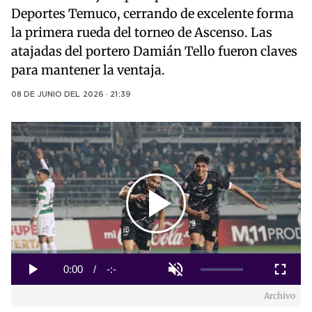
Deportes Temuco, cerrando de excelente forma
la primera rueda del torneo de Ascenso. Las
atajadas del portero Damián Tello fueron claves
para mantener la ventaja.
08 DE JUNIO DEL 2026 · 21:39
Play
Video
Loaded
:
0%
Current
0:00
/
Duration
-:-
Play
Unmute
Fullscreen
Archivo
Time