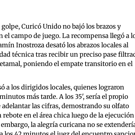
golpe, Curicó Unido no bajó los brazos y
 el campo de juego. La recompensa llegó a l
ín Inostroza desató los abrazos locales al
dad técnica tras recibir un preciso pase filtra
etamal, poniendo el empate transitorio en el
 a los dirigidos locales, quienes lograron
minutos más tarde. A los 35', sería el propio
 adelantar las cifras, demostrando su olfato
 rebote en el área chica luego de la ejecución
n embargo, la alegría curicana no se extenderí
 a los 42 minutos el juez del encuentro sanci