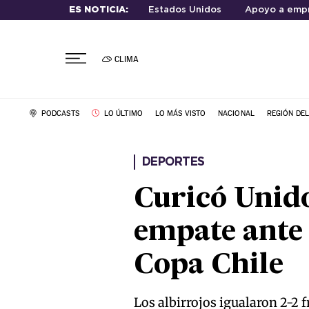
ES NOTICIA:
Estados Unidos
Apoyo a emp
CLIMA
PODCASTS
LO ÚLTIMO
LO MÁS VISTO
NACIONAL
REGIÓN DE
DEPORTES
Curicó Unido
empate ante
Copa Chile
Los albirrojos igualaron 2-2 f