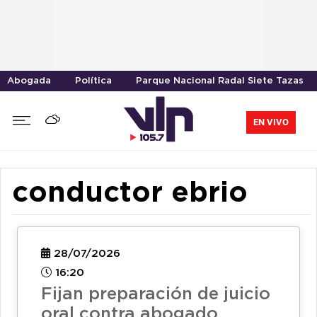
Abogada
Política
Parque Nacional Radal Siete Tazas
EN VIVO
conductor ebrio
28/07/2026
16:20
Fijan preparación de juicio
oral contra abogado