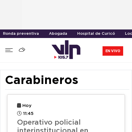
Ronda preventiva
Abogada
Hospital de Curicó
Loc
EN VIVO
Carabineros
Hoy
11:45
Operativo policial
interinstitucional en