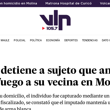
n homicidio en Molina
Matrona Hospital de Curicó
Volca
L MAULE
POLICIAL
POLÍTICA
ECONOMÍA
DEPORTES
TENDENCIAS
DATO 
detiene a sujeto que 
uego a su vecina en Mo
su domicilio, el individuo fue capturado mediante u
er fiscalizado, se constató que el imputado mantenía
 de arma blanca.