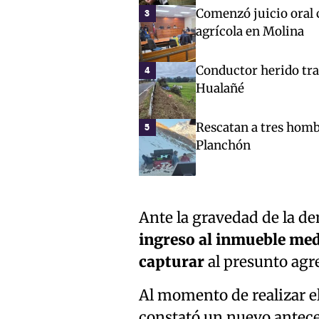
Comenzó juicio oral 
3
agrícola en Molina
Conductor herido tra
4
Hualañé
Rescatan a tres hombr
5
Planchón
Ante la gravedad de la d
ingreso al inmueble medi
capturar
al presunto agre
Al momento de realizar el
constató un nuevo antec