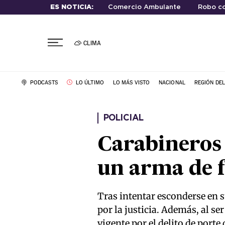
ES NOTICIA:
Comercio Ambulante
Robo co
CLIMA
PODCASTS
LO ÚLTIMO
LO MÁS VISTO
NACIONAL
REGIÓN DE
POLICIAL
Carabineros 
un arma de f
Tras intentar esconderse en 
por la justicia. Además, al s
vigente por el delito de porte