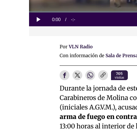
Loaded
:
0%
Current
0:00
/
Duration
-:-
Play
Time
Por
VLN Radio
Con información de
Sala de Prens
705
visitas
Durante la jornada de est
Carabineros de Molina con
(iniciales A.G.V.M.), acusa
arma de fuego en contra 
13:00 horas al interior de