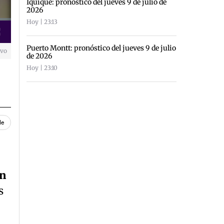
Iquique: pronóstico del jueves 9 de julio de
2026
Hoy | 23:13
creen
Puerto Montt: pronóstico del jueves 9 de julio
ivo
de 2026
Hoy | 23:10
le
un
s