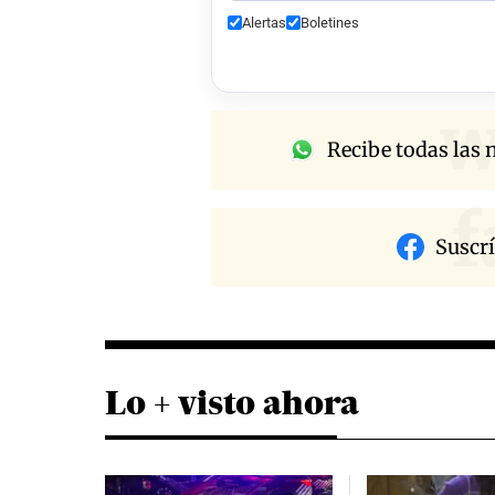
Alertas
Boletines
w
Recibe todas las n
f
Suscr
Lo + visto ahora