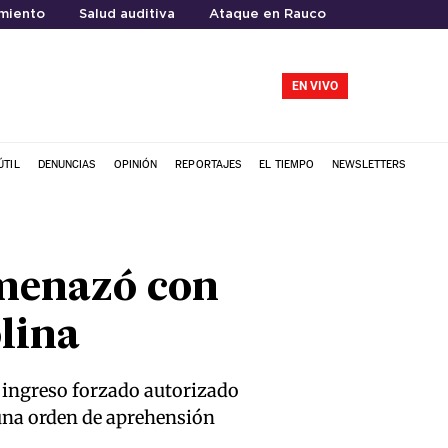
miento
Salud auditiva
Ataque en Rauco
EN VIVO
ÚTIL
DENUNCIAS
OPINIÓN
REPORTAJES
EL TIEMPO
NEWSLETTERS
amenazó con
lina
n ingreso forzado autorizado
 una orden de aprehensión