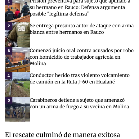
Prisión preventiva para sujeto que apuñaló a
1
su hermano en Rauco: Defensa argumenta
posible "legítima defensa"
Se entrega presunto autor de ataque con arma
2
blanca entre hermanos en Rauco
Comenzó juicio oral contra acusados por robo
3
con homicidio de trabajador agrícola en
Molina
Conductor herido tras violento volcamiento
4
de camión en la Ruta J-60 en Hualañé
Carabineros detiene a sujeto que amenazó
5
con un arma de fuego a su vecina en Molina
El rescate culminó de manera exitosa