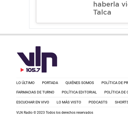
haberla v
Talca
LO ÚLTIMO
PORTADA
QUIÉNES SOMOS
POLÍTICA DE P
FARMACIAS DE TURNO
POLÍTICA EDITORIAL
POLÍTICA DE
ESCUCHAR EN VIVO
LO MÁS VISTO
PODCASTS
SHORT
VLN Radio © 2023 Todos los derechos reservados