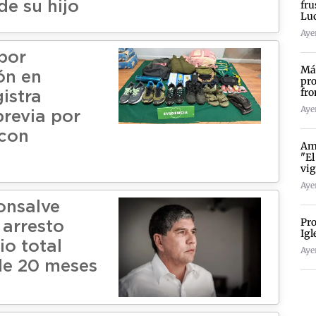
fru
de su hijo
Lu
Ayer
por
Más
ón en
pro
fro
istra
Ayer
revia por
 con
Amp
"El
vig
Ayer
onsalve
Pro
 arresto
Igl
io total
Ayer
de 20 meses