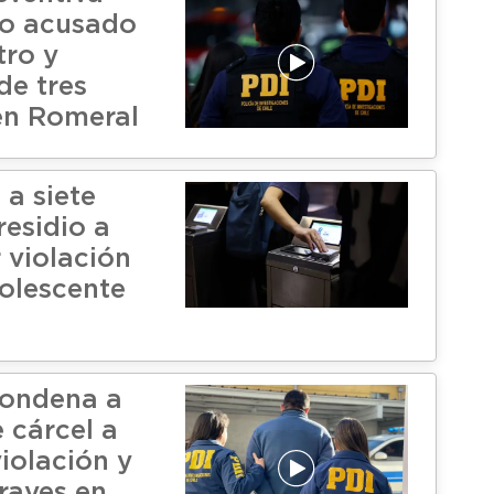
to acusado
tro y
de tres
en Romeral
a siete
residio a
 violación
olescente
condena a
 cárcel a
iolación y
raves en