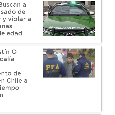
Buscan a
usado de
 y violar a
anas
de edad
tín O
calía
ento de
n Chile a
tiempo
en