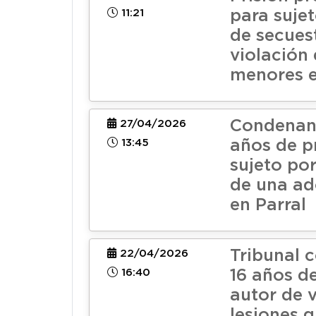
11:21
para suje
de secues
violación 
menores 
Condenan 
27/04/2026
13:45
años de p
sujeto por
de una ad
en Parral
Tribunal 
22/04/2026
16:40
16 años de
autor de v
lesiones g