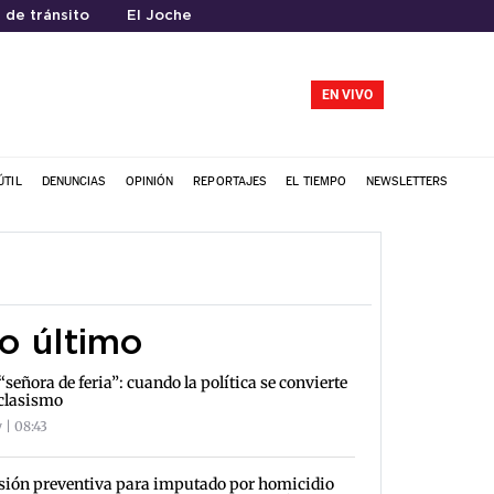
 de tránsito
El Joche
EN VIVO
ÚTIL
DENUNCIAS
OPINIÓN
REPORTAJES
EL TIEMPO
NEWSLETTERS
o último
“señora de feria”: cuando la política se convierte
clasismo
 | 08:43
sión preventiva para imputado por homicidio