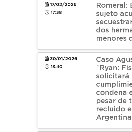
Romeral: 
17/02/2026
17:38
sujeto ac
secuestrar
dos herm
menores 
Caso Agus
30/01/2026
13:40
´Ryan: Fis
solicitará
cumplimi
condena e
pesar de 
recluido 
Argentina