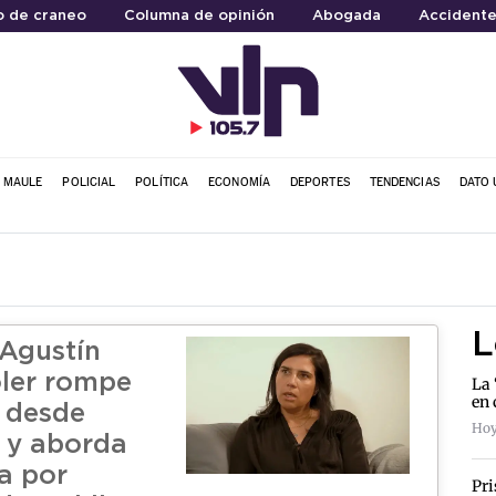
o de craneo
Columna de opinión
Abogada
Accidente
L MAULE
POLICIAL
POLÍTICA
ECONOMÍA
DEPORTES
TENDENCIAS
DATO 
L
Agustín
ler rompe
La 
en 
o desde
Hoy
 y aborda
a por
Pri