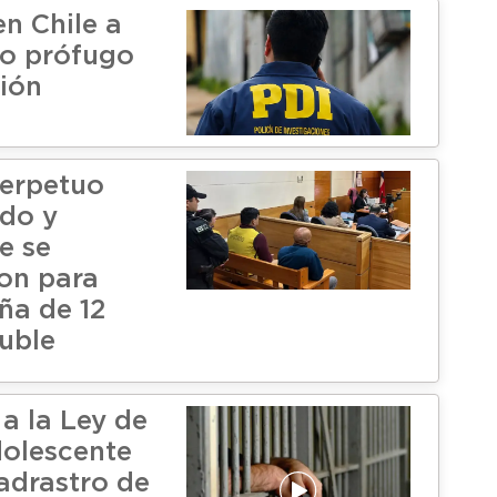
en Chile a
o prófugo
ción
perpetuo
do y
e se
on para
iña de 12
uble
a la Ley de
olescente
adrastro de