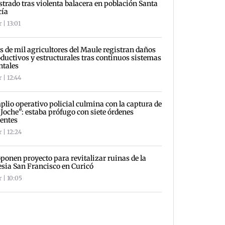
strado tras violenta balacera en población Santa
cía
 | 13:01
 de mil agricultores del Maule registran daños
ductivos y estructurales tras continuos sistemas
ntales
 | 12:44
lio operativo policial culmina con la captura de
 Joche": estaba prófugo con siete órdenes
entes
 | 12:24
ponen proyecto para revitalizar ruinas de la
esia San Francisco en Curicó
 | 10:05