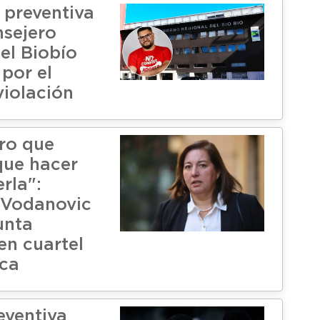
 preventiva
sejero
el Biobío
por el
violación
ro que
que hacer
rla":
 Vodanovic
unta
en cuartel
lca
eventiva