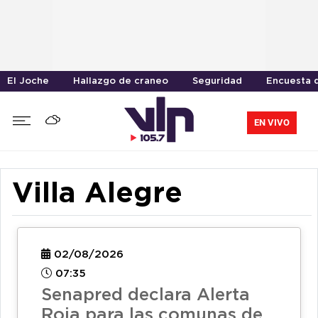
El Joche
Hallazgo de craneo
Seguridad
Encuesta d
EN VIVO
Villa Alegre
02/08/2026
07:35
Senapred declara Alerta
Roja para las comunas de