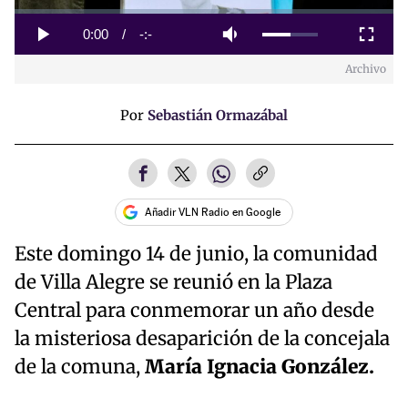
Loaded
:
0%
Current
0:00
/
Duration
-:-
Play
Mute
Fullscreen
Archivo
Time
Por
Sebastián Ormazábal
Añadir VLN Radio en Google
Este domingo 14 de junio, la comunidad
de Villa Alegre se reunió en la Plaza
Central para conmemorar un año desde
la misteriosa desaparición de la concejala
de la comuna,
María Ignacia González.