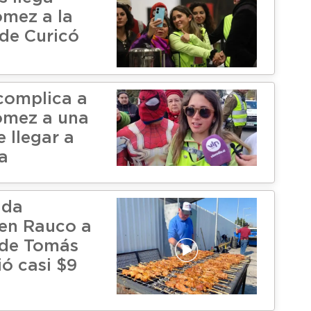
mez a la
 de Curicó
complica a
ómez a una
 llegar a
a
ada
 en Rauco a
 de Tomás
ió casi $9