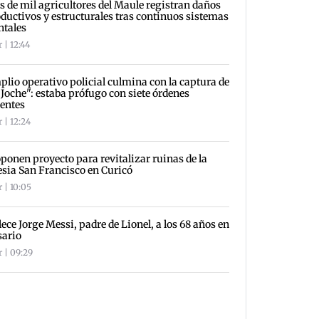
 de mil agricultores del Maule registran daños
ductivos y estructurales tras continuos sistemas
ntales
 | 12:44
lio operativo policial culmina con la captura de
 Joche": estaba prófugo con siete órdenes
entes
 | 12:24
ponen proyecto para revitalizar ruinas de la
esia San Francisco en Curicó
 | 10:05
lece Jorge Messi, padre de Lionel, a los 68 años en
sario
r | 09:29