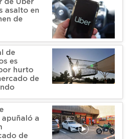
r de Uber
s asalto en
men de
al de
os es
por hurto
mercado de
ando
e
 apuñaló a
n
cado de