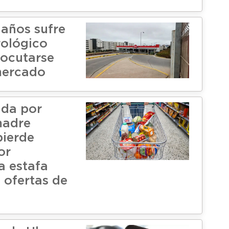
 años sufre
ológico
rocutarse
mercado
ada por
madre
pierde
or
a estafa
 ofertas de