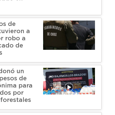
os de
tuvieron a
or robo a
cado de
s
donó un
 pesos de
ónima para
dos por
forestales