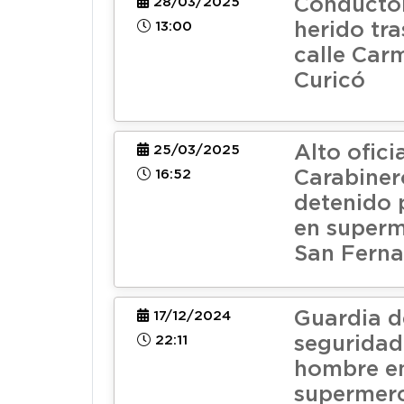
Conducto
28/03/2025
13:00
herido tra
calle Car
Curicó
Alto ofici
25/03/2025
16:52
Carabiner
detenido 
en super
San Fern
Guardia d
17/12/2024
22:11
seguridad
hombre e
supermer