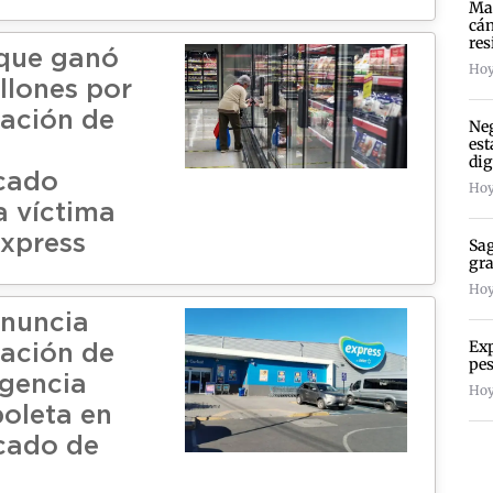
Mad
cán
res
que ganó
Hoy 
llones por
sación de
Neg
est
dig
cado
Hoy
a víctima
Express
Sag
gra
Hoy
enuncia
Exp
sación de
pes
igencia
Hoy
boleta en
cado de