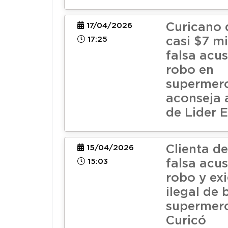
Curicano 
17/04/2026
17:25
casi $7 mi
falsa acu
robo en
supermer
aconseja 
de Lider 
Clienta d
15/04/2026
15:03
falsa acu
robo y ex
ilegal de 
supermer
Curicó