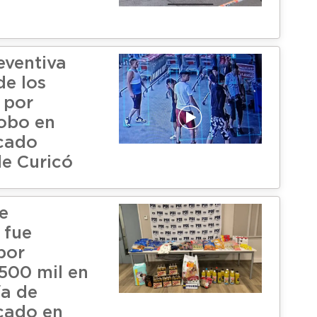
eventiva
de los
 por
robo en
cado
e Curicó
e
 fue
por
$500 mil en
a de
cado en