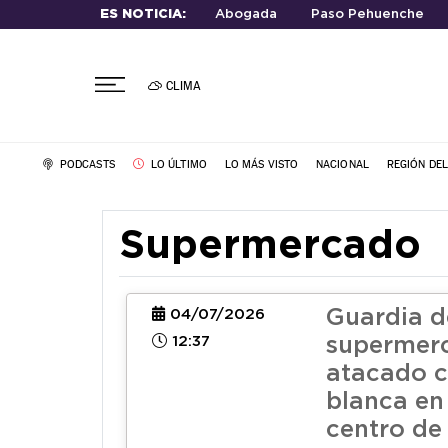
ES NOTICIA:
Abogada
Paso Pehuenche
CLIMA
PODCASTS
LO ÚLTIMO
LO MÁS VISTO
NACIONAL
REGIÓN DE
Supermercado
Guardia d
04/07/2026
12:37
supermer
atacado 
blanca en
centro de