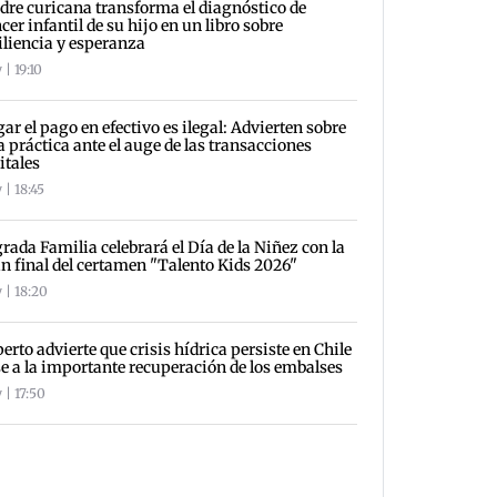
re curicana transforma el diagnóstico de
cer infantil de su hijo en un libro sobre
iliencia y esperanza
| 19:10
ar el pago en efectivo es ilegal: Advierten sobre
a práctica ante el auge de las transacciones
itales
 | 18:45
rada Familia celebrará el Día de la Niñez con la
n final del certamen "Talento Kids 2026"
 | 18:20
erto advierte que crisis hídrica persiste en Chile
e a la importante recuperación de los embalses
 | 17:50