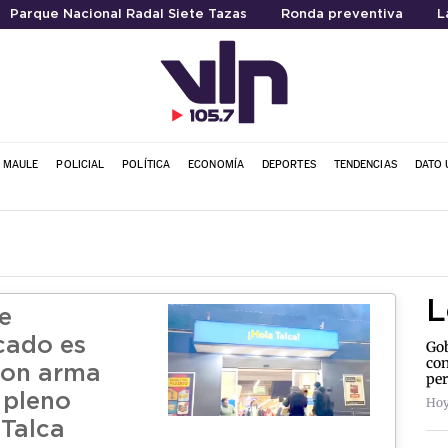
Parque Nacional Radal Siete Tazas
Ronda preventiva
L
L MAULE
POLICIAL
POLÍTICA
ECONOMÍA
DEPORTES
TENDENCIAS
DATO 
L
e
cado es
Gob
con
con arma
per
 pleno
Hoy
 Talca