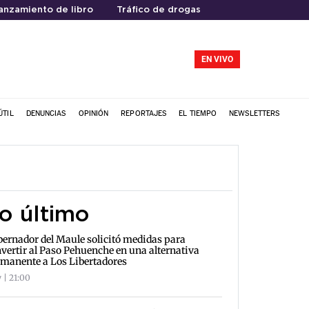
anzamiento de libro
Tráfico de drogas
EN VIVO
ÚTIL
DENUNCIAS
OPINIÓN
REPORTAJES
EL TIEMPO
NEWSLETTERS
o último
ernador del Maule solicitó medidas para
vertir al Paso Pehuenche en una alternativa
manente a Los Libertadores
 | 21:00