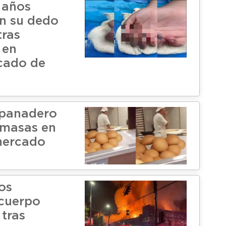
 años
on su dedo
tras
 en
cado de
 panadero
 masas en
mercado
os
cuerpo
 tras