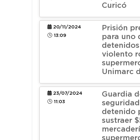
Curicó
Prisión pr
20/11/2024
13:09
para uno 
detenidos
violento 
supermer
Unimarc d
Guardia d
23/07/2024
11:03
seguridad
detenido 
sustraer 
mercaderí
supermer