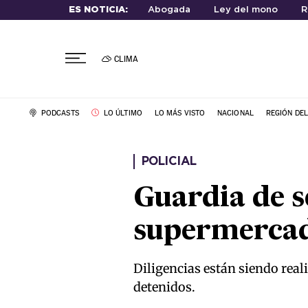
ES NOTICIA:
Abogada
Ley del mono
R
CLIMA
PODCASTS
LO ÚLTIMO
LO MÁS VISTO
NACIONAL
REGIÓN DE
POLICIAL
Guardia de 
supermercad
Diligencias están siendo rea
detenidos.