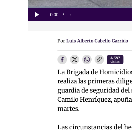
Loaded
:
0%
Current
0:00
/
Duration
-:-
Play
Time
Por
Luis Alberto Cabello Garrido
4.587
visitas
La Brigada de Homicidios 
realiza las primeras dili
guardia de seguridad de
Camilo Henríquez, apuñal
martes.
Las circunstancias del h