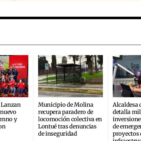
: Lanzan
Municipio de Molina
Alcaldesa 
 nuevo
recupera paradero de
detalla mi
imno y
locomoción colectiva en
inversione
on
Lontué tras denuncias
de emerge
de inseguridad
proyectos 
infraestru