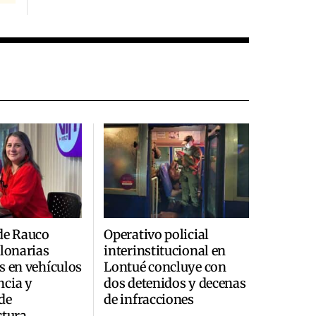
de Rauco
Operativo policial
llonarias
interinstitucional en
s en vehículos
Lontué concluye con
ncia y
dos detenidos y decenas
de
de infracciones
ctura