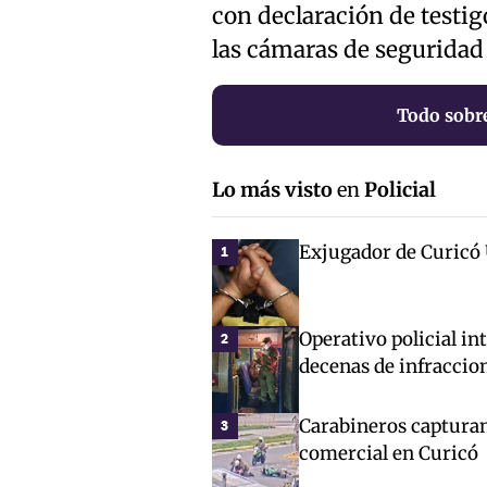
con declaración de testi
las cámaras de seguridad 
Todo sobr
Lo más visto
en
Policial
Exjugador de Curicó 
1
Operativo policial in
2
decenas de infraccio
Carabineros capturan
3
comercial en Curicó